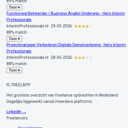
89% match
Toon ▾
Functioneel Beheerder / Business Analist Onderwijs - Hero Interim
Professionals
InterimProfessionals.nl
·
29-05-2026
·
88% match
Toon ▾
Projectmanager Verbeteren Digitale Dienstverlening - Hero Interim
Professionals
InterimProfessionals.nl
·
28-05-2026
·
88% match
Toon ▾
FL
FREELAPP
Het grootste overzicht van freelance opdrachten in Nederland.
Dagelijks bijgewerkt vanuit meerdere platforms.
LinkedIn →
Freelancers