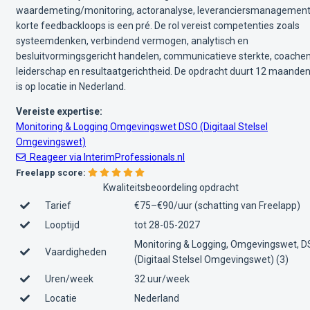
waardemeting/monitoring, actoranalyse, leveranciersmanagement
korte feedbackloops is een pré. De rol vereist competenties zoals
systeemdenken, verbindend vermogen, analytisch en
besluitvormingsgericht handelen, communicatieve sterkte, coache
leiderschap en resultaatgerichtheid. De opdracht duurt 12 maande
is op locatie in Nederland.
Vereiste expertise:
Monitoring & Logging
Omgevingswet
DSO (Digitaal Stelsel
Omgevingswet)
Reageer via InterimProfessionals.nl
Freelapp score:
Kwaliteitsbeoordeling opdracht
Tarief
€75–€90/uur (schatting van Freelapp)
Looptijd
tot 28-05-2027
Monitoring & Logging, Omgevingswet, 
Vaardigheden
(Digitaal Stelsel Omgevingswet) (3)
Uren/week
32 uur/week
Locatie
Nederland