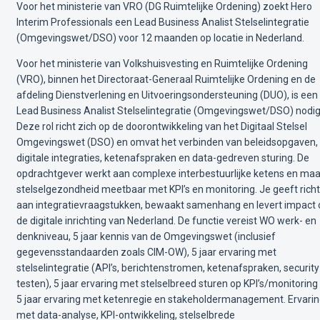
Voor het ministerie van VRO (DG Ruimtelijke Ordening) zoekt Hero
Interim Professionals een Lead Business Analist Stelselintegratie
(Omgevingswet/DSO) voor 12 maanden op locatie in Nederland.
Voor het ministerie van Volkshuisvesting en Ruimtelijke Ordening
(VRO), binnen het Directoraat-Generaal Ruimtelijke Ordening en de
afdeling Dienstverlening en Uitvoeringsondersteuning (DUO), is een
Lead Business Analist Stelselintegratie (Omgevingswet/DSO) nodig
Deze rol richt zich op de doorontwikkeling van het Digitaal Stelsel
Omgevingswet (DSO) en omvat het verbinden van beleidsopgaven,
digitale integraties, ketenafspraken en data-gedreven sturing. De
opdrachtgever werkt aan complexe interbestuurlijke ketens en maa
stelselgezondheid meetbaar met KPI’s en monitoring. Je geeft richt
aan integratievraagstukken, bewaakt samenhang en levert impact 
de digitale inrichting van Nederland. De functie vereist WO werk- en
denkniveau, 5 jaar kennis van de Omgevingswet (inclusief
gegevensstandaarden zoals CIM-OW), 5 jaar ervaring met
stelselintegratie (API’s, berichtenstromen, ketenafspraken, security
testen), 5 jaar ervaring met stelselbreed sturen op KPI’s/monitoring
5 jaar ervaring met ketenregie en stakeholdermanagement. Ervari
met data-analyse, KPI-ontwikkeling, stelselbrede