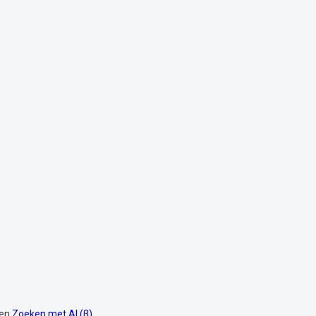
den
Zoeken met AI (β)