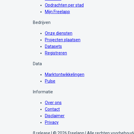
Opdrachten per stad
Mijn Freelapp
Bedrijven
Onze diensten
Projecten plaatsen
Datasets
Registreren
Data
Marktontwikkelingen
Pulse
Informatie
Over ons
Contact
Disclaimer
Privacy
β release | © 2026 Freelapp | Alle rechten voorbehou