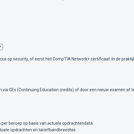
?
us op security, of eerst het CompTIA Network+ certificaat. In de prakti
 kan via CEs (Continuing Education credits) of door een nieuw examen a
en per beroep op basis van actuele opdrachtendata
tuele opdrachten en tariefbandbreedtes