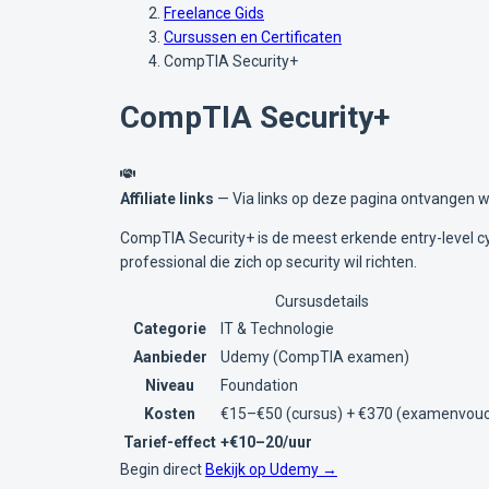
Freelance Gids
Cursussen en Certificaten
CompTIA Security+
CompTIA Security+
Affiliate links
— Via links op deze pagina ontvangen wi
CompTIA Security+ is de meest erkende entry-level cybe
professional die zich op security wil richten.
Cursusdetails
Categorie
IT & Technologie
Aanbieder
Udemy (CompTIA examen)
Niveau
Foundation
Kosten
€15–€50 (cursus) + €370 (examenvouc
Tarief-effect
+€10–20/uur
Begin direct
Bekijk op Udemy →