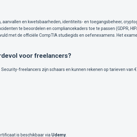
 aanvallen en kwetsbaarheden, identiteits- en toegangsbeheer, cryptogr
incidenten te beoordelen en compliancekaders toe te passen (GDPR, HIP
uld met de officiële CompTIA studiegids en oefenexamens. Het examen
devol voor freelancers?
 IT. Security-freelancers zijn schaars en kunnen rekenen op tarieven van
ertificaat is beschikbaar via
Udemy
.