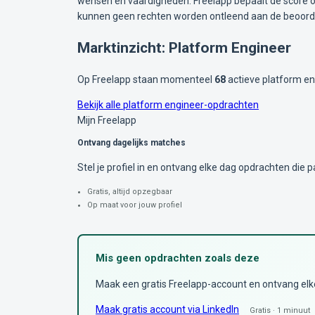
wensen en vaardigheden. Freelapp bepaalt de score op
kunnen geen rechten worden ontleend aan de beoorde
Marktinzicht: Platform Engineer
Op Freelapp staan momenteel
68
actieve platform en
Bekijk alle platform engineer-opdrachten
Mijn Freelapp
Ontvang dagelijks matches
Stel je profiel in en ontvang elke dag opdrachten die pa
Gratis, altijd opzegbaar
Op maat voor jouw profiel
Mis geen opdrachten zoals deze
Maak een gratis Freelapp-account en ontvang elke 
Maak gratis account via LinkedIn
Gratis · 1 minuut