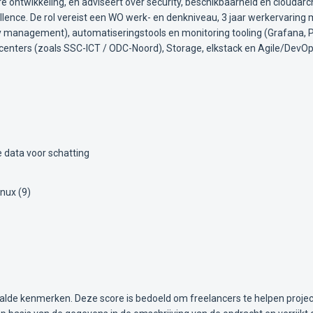
re ontwikkeling, en adviseert over security, beschikbaarheid en cloudar
ellence. De rol vereist een WO werk- en denkniveau, 3 jaar werkervarin
tity management), automatiseringstools en monitoring tooling (Grafana
acenters (zoals SSC-ICT / ODC-Noord), Storage, elkstack en Agile/DevOps
 data voor schatting
inux (9)
alde kenmerken. Deze score is bedoeld om freelancers te helpen projec