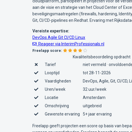
cloudplatform, participeert in projecten voor de verde
aan de visie en strategie van het Cloud Center of Exc
beveiligingsmaatregelen (firewalls, hardening, Iden
Git, CI/CD-pipelines en Redhat. Ervaring met Rijksdat
Vereiste expertise:
DevOps
Agile
Git
CI/CD
Linux
Reageer via InterimProfessionals.nl
Freelapp score:
Kwaliteitsbeoordeling opdracht
Tarief
niet vermeld · onvoldoende
Looptijd
tot 28-11-2026
Vaardigheden
DevOps, Agile, Git, CI/CD, L
Uren/week
32 uur/week
Locatie
Amsterdam
Omschrijving
uitgebreid
Gewenste ervaring
5+ jaar ervaring
Freelapp geeft projecten een score op basis van bepa