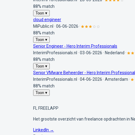
88% match
Toon ▾
cloud engineer
MiPublic.nl
·
06-06-2026
·
88% match
Toon ▾
Senior Engineer - Hero Interim Professionals
InterimProfessionals.nl
·
03-06-2026
·
Nederland
·
88% match
Toon ▾
Senior VMware Beheerder - Hero Interim Professiona
InterimProfessionals.nl
·
04-06-2026
·
Amsterdam
·
88% match
Toon ▾
FL
FREELAPP
Het grootste overzicht van freelance opdrachten in N
LinkedIn →