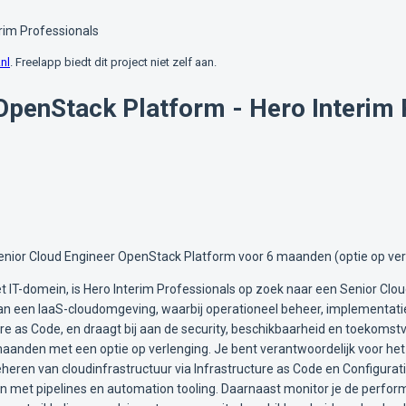
rim Professionals
nl
. Freelapp biedt dit project niet zelf aan.
OpenStack Platform - Hero Interim 
Senior Cloud Engineer OpenStack Platform voor 6 maanden (optie op ver
IT-domein, is Hero Interim Professionals op zoek naar een Senior Clou
van een IaaS-cloudomgeving, waarbij operationeel beheer, implementati
re as Code, en draagt bij aan de security, beschikbaarheid en toekomstv
maanden met een optie op verlenging. Je bent verantwoordelijk voor het
eren van cloudinfrastructuur via Infrastructure as Code en Configura
met pipelines en automation tooling. Daarnaast monitor je de performa