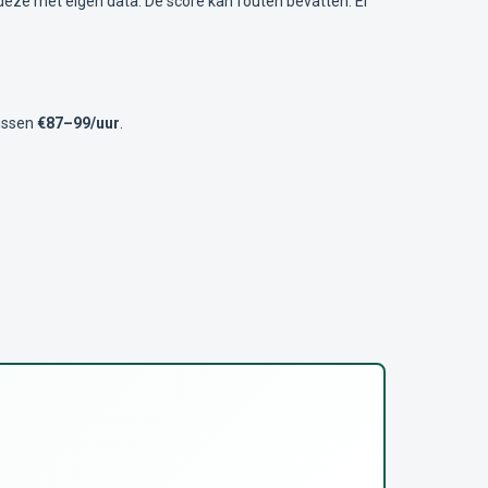
deze met eigen data. De score kan fouten bevatten. Er
tussen
€87–99/uur
.