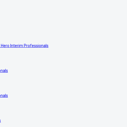
 Hero Interim Professionals
onals
onals
s