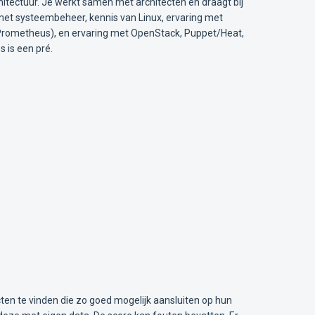
chitectuur. Je werkt samen met architecten en draagt bij
g met systeembeheer, kennis van Linux, ervaring met
, Prometheus), en ervaring met OpenStack, Puppet/Heat,
 is een pré.
ten te vinden die zo goed mogelijk aansluiten op hun