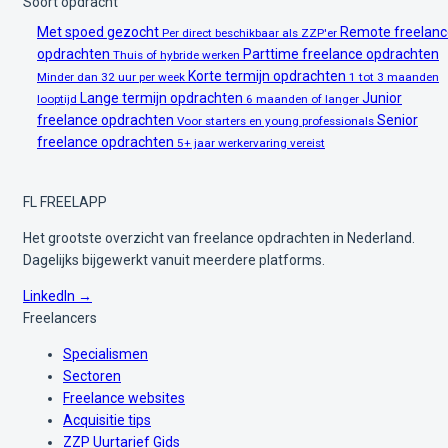
Soort opdracht
Met spoed gezocht
Remote freelanc
Per direct beschikbaar als ZZP'er
opdrachten
Parttime freelance opdrachten
Thuis of hybride werken
Korte termijn opdrachten
Minder dan 32 uur per week
1 tot 3 maanden
Lange termijn opdrachten
Junior
looptijd
6 maanden of langer
freelance opdrachten
Senior
Voor starters en young professionals
freelance opdrachten
5+ jaar werkervaring vereist
FL
FREELAPP
Het grootste overzicht van freelance opdrachten in Nederland.
Dagelijks bijgewerkt vanuit meerdere platforms.
LinkedIn →
Freelancers
Specialismen
Sectoren
Freelance websites
Acquisitie tips
ZZP Uurtarief Gids