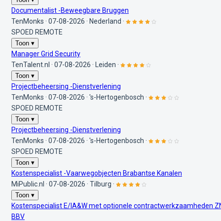
Documentalist -Beweegbare Bruggen
TenMonks
·
07-08-2026
·
Nederland
·
SPOED
REMOTE
Toon ▾
Manager Grid Security
TenTalent.nl
·
07-08-2026
·
Leiden
·
Toon ▾
Projectbeheersing -Dienstverlening
TenMonks
·
07-08-2026
·
's-Hertogenbosch
·
SPOED
REMOTE
Toon ▾
Projectbeheersing -Dienstverlening
TenMonks
·
07-08-2026
·
's-Hertogenbosch
·
SPOED
REMOTE
Toon ▾
Kostenspecialist -Vaarwegobjecten Brabantse Kanalen
MiPublic.nl
·
07-08-2026
·
Tilburg
·
Toon ▾
Kostenspecialist E/IA&W met optionele contractwerkzaamheden Z
BBV