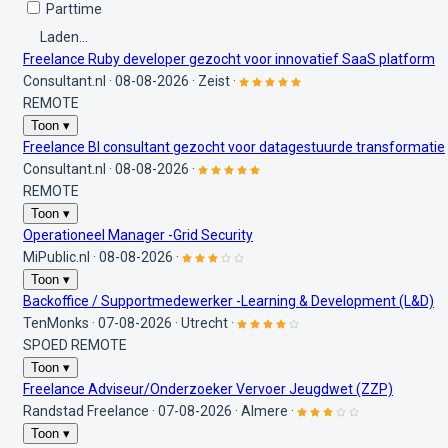
Parttime
Laden...
Freelance Ruby developer gezocht voor innovatief SaaS platform
Consultant.nl
·
08-08-2026
·
Zeist
·
REMOTE
Toon ▾
Freelance BI consultant gezocht voor datagestuurde transformatie
Consultant.nl
·
08-08-2026
·
REMOTE
Toon ▾
Operationeel Manager -Grid Security
MiPublic.nl
·
08-08-2026
·
Toon ▾
Backoffice / Supportmedewerker -Learning & Development (L&D)
TenMonks
·
07-08-2026
·
Utrecht
·
SPOED
REMOTE
Toon ▾
Freelance Adviseur/Onderzoeker Vervoer Jeugdwet (ZZP)
Randstad Freelance
·
07-08-2026
·
Almere
·
Toon ▾