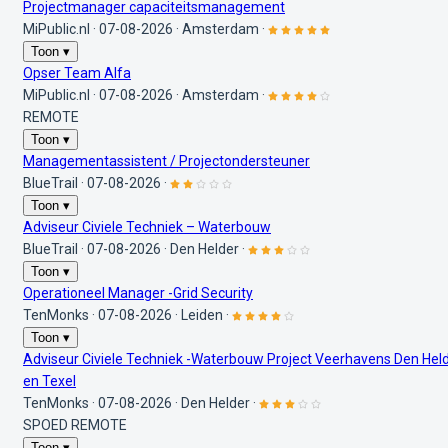
Projectmanager capaciteitsmanagement
MiPublic.nl
·
07-08-2026
·
Amsterdam
·
Toon ▾
Opser Team Alfa
MiPublic.nl
·
07-08-2026
·
Amsterdam
·
REMOTE
Toon ▾
Managementassistent / Projectondersteuner
BlueTrail
·
07-08-2026
·
Toon ▾
Adviseur Civiele Techniek – Waterbouw
BlueTrail
·
07-08-2026
·
Den Helder
·
Toon ▾
Operationeel Manager -Grid Security
TenMonks
·
07-08-2026
·
Leiden
·
Toon ▾
Adviseur Civiele Techniek -Waterbouw Project Veerhavens Den Hel
en Texel
TenMonks
·
07-08-2026
·
Den Helder
·
SPOED
REMOTE
Toon ▾