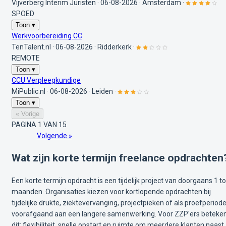
Vijverberg Interim Juristen
·
06-08-2026
·
Amsterdam
·
SPOED
Toon ▾
Werkvoorbereiding CC
TenTalent.nl
·
06-08-2026
·
Ridderkerk
·
REMOTE
Toon ▾
CCU Verpleegkundige
MiPublic.nl
·
06-08-2026
·
Leiden
·
Toon ▾
« Vorige
PAGINA 1 VAN 15
Volgende »
Wat zijn korte termijn freelance opdrachten
Een korte termijn opdracht is een tijdelijk project van doorgaans 1 to
maanden. Organisaties kiezen voor kortlopende opdrachten bij
tijdelijke drukte, ziektevervanging, projectpieken of als proefperiod
voorafgaand aan een langere samenwerking. Voor ZZP'ers beteke
dit: flexibiliteit, snelle opstart en ruimte om meerdere klanten naast