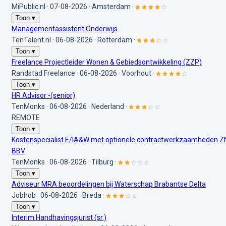
MiPublic.nl
·
07-08-2026
·
Amsterdam
·
Toon ▾
Managementassistent Onderwijs
TenTalent.nl
·
06-08-2026
·
Rotterdam
·
Toon ▾
Freelance Projectleider Wonen & Gebiedsontwikkeling (ZZP)
Randstad Freelance
·
06-08-2026
·
Voorhout
·
Toon ▾
HR Advisor -(senior)
TenMonks
·
06-08-2026
·
Nederland
·
REMOTE
Toon ▾
Kostenspecialist E/IA&W met optionele contractwerkzaamheden Z
BBV
TenMonks
·
06-08-2026
·
Tilburg
·
Toon ▾
Adviseur MRA beoordelingen bij Waterschap Brabantse Delta
Jobhob
·
06-08-2026
·
Breda
·
Toon ▾
Interim Handhavingsjurist (sr.)