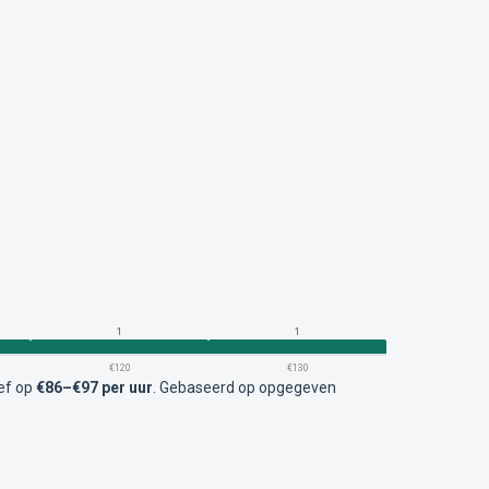
1
1
€120
€130
ief op
€86–€97 per uur
.
Gebaseerd op opgegeven