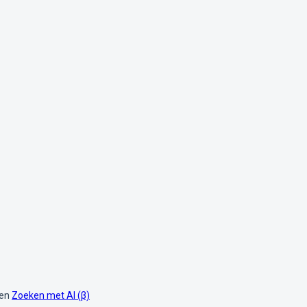
den
Zoeken met AI (β)