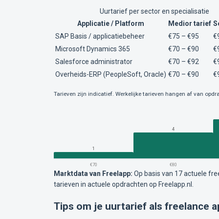
Uurtarief per sector en specialisatie
Applicatie / Platform
Medior tarief
S
SAP Basis / applicatiebeheer
€75 – €95
€
Microsoft Dynamics 365
€70 – €90
€
Salesforce administrator
€70 – €92
€
Overheids-ERP (PeopleSoft, Oracle)
€70 – €90
€
Tarieven zijn indicatief. Werkelijke tarieven hangen af van opdra
4
1
€70
€80
Marktdata van Freelapp:
Op basis van 17 actuele fr
tarieven in actuele opdrachten op Freelapp.nl.
Tips om je uurtarief als freelance 