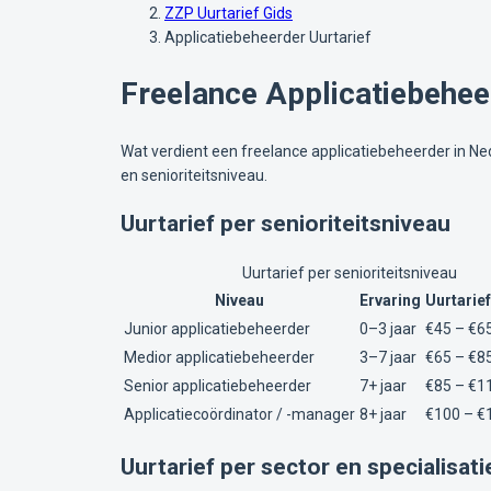
ZZP Uurtarief Gids
Applicatiebeheerder Uurtarief
Freelance Applicatiebehee
Wat verdient een freelance applicatiebeheerder in N
en senioriteitsniveau.
Uurtarief per senioriteitsniveau
Uurtarief per senioriteitsniveau
Niveau
Ervaring
Uurtarief
Junior applicatiebeheerder
0–3 jaar
€45 – €6
Medior applicatiebeheerder
3–7 jaar
€65 – €8
Senior applicatiebeheerder
7+ jaar
€85 – €1
Applicatiecoördinator / -manager
8+ jaar
€100 – €
Uurtarief per sector en specialisati