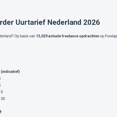
rder Uurtarief Nederland 2026
ederland? Op basis van
13,029 actuele freelance opdrachten
op Freelap
 (indicatief)
5
5
10
130
e