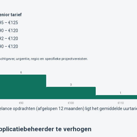
enior tarief
95 – €125
90 – €120
92 – €120
90 – €120
chtgever, urgentie, regio en specifieke projectvereisten.
6
3
1
€90
€100
€110
eelance opdrachten (afgelopen 12 maanden) ligt het gemiddelde uurtar
applicatiebeheerder te verhogen