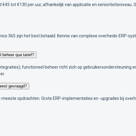
€45 tot €130 per uur, afhankelijk van applicatie en senioriteitsniveau
amics 365 zijn het best betaald. Kennis van complexe overheids-ERP-sy
l beheer qua tarief?
integraties); functioneel beheer richt zich op gebruikersondersteuning en
er.
meest gevraagd?
de meeste opdrachten. Grote ERP-implementaties en -upgrades bij overh