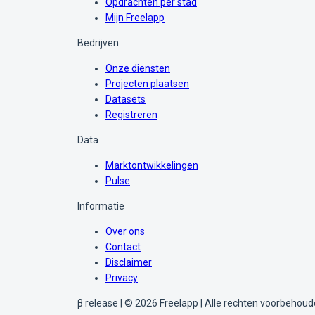
Opdrachten per stad
Mijn Freelapp
Bedrijven
Onze diensten
Projecten plaatsen
Datasets
Registreren
Data
Marktontwikkelingen
Pulse
Informatie
Over ons
Contact
Disclaimer
Privacy
β release | © 2026 Freelapp | Alle rechten voorbehou