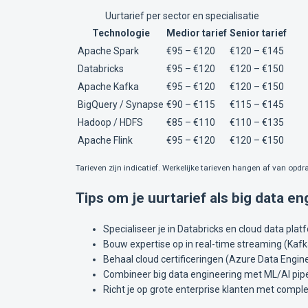
Uurtarief per sector en specialisatie
Technologie
Medior tarief
Senior tarief
Apache Spark
€95 – €120
€120 – €145
Databricks
€95 – €120
€120 – €150
Apache Kafka
€95 – €120
€120 – €150
BigQuery / Synapse
€90 – €115
€115 – €145
Hadoop / HDFS
€85 – €110
€110 – €135
Apache Flink
€95 – €120
€120 – €150
Tarieven zijn indicatief. Werkelijke tarieven hangen af van opdra
Tips om je uurtarief als big data e
Specialiseer je in Databricks en cloud data plat
Bouw expertise op in real-time streaming (Kafka
Behaal cloud certificeringen (Azure Data Engin
Combineer big data engineering met ML/AI pipe
Richt je op grote enterprise klanten met compl