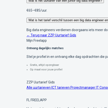
Wat is het uurtarief van een junior big data engineer?
€65–€85/uur.
Wat is het tarief verschil tussen een big data engineer en
Big data engineers verdienen doorgaans iets meer doo
← Terug naar ZZP Uurtarief Gids
Mijn Freelapp
Ontvang dagelijks matches
Stel je profiel in en ontvang elke dag opdrachten die pa
Gratis, altijd opzegbaar
Op maat voor jouw profiel
ZZP Uurtarief Gids
Alle uurtarieven
ICT tarieven
Projectmanager
IT Cons
FL
FREELAPP