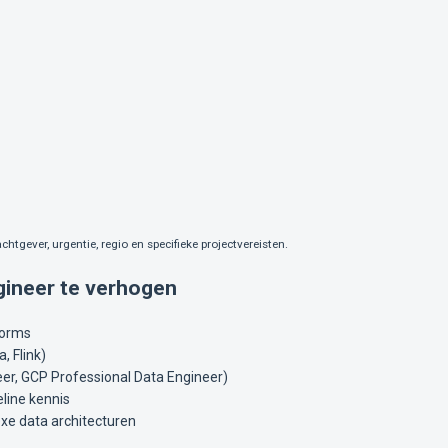
chtgever, urgentie, regio en specifieke projectvereisten.
ngineer te verhogen
forms
, Flink)
eer, GCP Professional Data Engineer)
line kennis
exe data architecturen