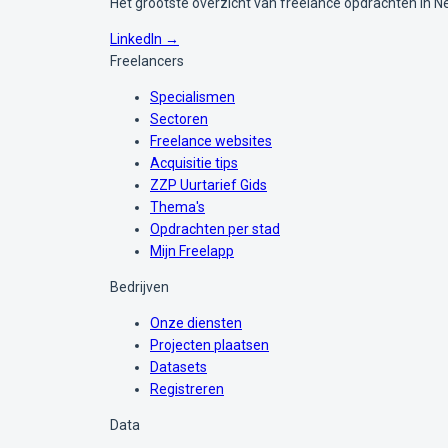
Het grootste overzicht van freelance opdrachten in N
LinkedIn →
Freelancers
Specialismen
Sectoren
Freelance websites
Acquisitie tips
ZZP Uurtarief Gids
Thema's
Opdrachten per stad
Mijn Freelapp
Bedrijven
Onze diensten
Projecten plaatsen
Datasets
Registreren
Data