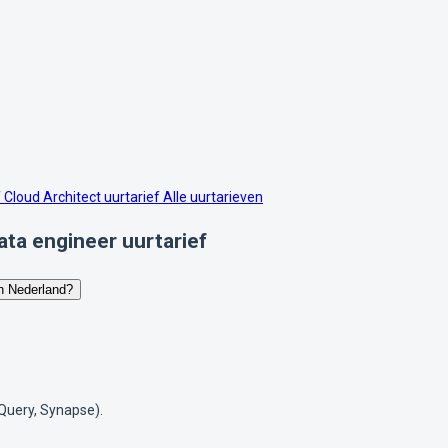
f
Cloud Architect uurtarief
Alle uurtarieven
ata engineer uurtarief
in Nederland?
gQuery, Synapse).