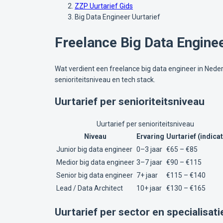
ZZP Uurtarief Gids
Big Data Engineer Uurtarief
Freelance Big Data Engine
Wat verdient een freelance big data engineer in Nede
senioriteitsniveau en tech stack.
Uurtarief per senioriteitsniveau
Uurtarief per senioriteitsniveau
Niveau
Ervaring
Uurtarief (indicat
Junior big data engineer
0–3 jaar
€65 – €85
Medior big data engineer
3–7 jaar
€90 – €115
Senior big data engineer
7+ jaar
€115 – €140
Lead / Data Architect
10+ jaar
€130 – €165
Uurtarief per sector en specialisati