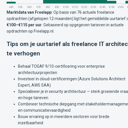
€40
€50
€60
€70
€80
€90
€100
€110
€120
€130
€140
€150
€160
Marktdata van Freelapp:
Op basis van 76 actuele freelance
opdrachten (afgelopen 12 maanden) ligt het gemiddelde uurtarief 
€100–€115 per uur
.
Gebaseerd op opgegeven tarieven in actuele
opdrachten op Freelapp.nl.
Tips om je uurtarief als freelance IT architec
te verhogen
Behaal TOGAF 9/10-certificering voor enterprise
architectuurprojecten
Investeer in cloud-certificeringen (Azure Solutions Architect
Expert, AWS SAA)
Specialiseer je in security architectuur — sterk groeiende vra
en hoge tarieven
Combineer technische diepgang met stakeholdermanageme
en communicatievaardigheid
Bouw ervaring op in meerdere sectoren voor brede
inzetbaarheid