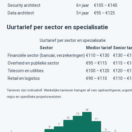
Security architect
6+ jaar
€105 – €140
Data architect
5+ jaar
€95 – €125
Uurtarief per sector en specialisatie
Uurtarief per sector en specialisatie
Sector
Medior tarief
Senior tar
Financiële sector (bancair, verzekeringen)
€110 – €130
€130 – €
Overheid en publieke sector
€95 – €115
€115 – €
Telecom en utilities
€100 – €120
€120 – €
Retail en logistics
€90 – €110
€110 – €
Tarieven zijn indicatief. Werkelijke tarieven hangen af van opdrachtgever, urgent
regio en specifieke projectvereisten.
18
15
12
11
7
5
3
2
1