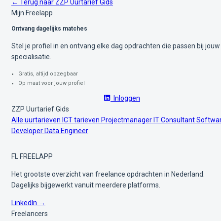
← Terug naar ZZP Uurtarief Gids
Mijn Freelapp
Ontvang dagelijks matches
Stel je profiel in en ontvang elke dag opdrachten die passen bij jouw
specialisatie.
Gratis, altijd opzegbaar
Op maat voor jouw profiel
Inloggen
ZZP Uurtarief Gids
Alle uurtarieven
ICT tarieven
Projectmanager
IT Consultant
Softwa
Developer
Data Engineer
FL
FREELAPP
Het grootste overzicht van freelance opdrachten in Nederland.
Dagelijks bijgewerkt vanuit meerdere platforms.
LinkedIn →
Freelancers