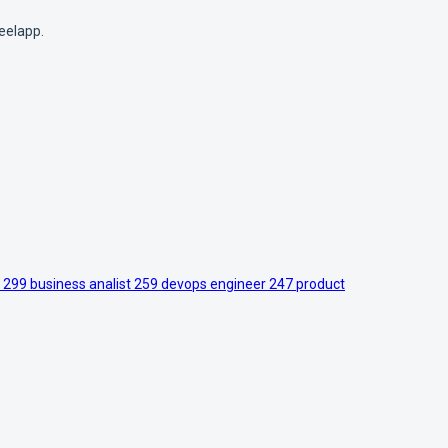
eelapp.
r
299
business analist
259
devops engineer
247
product