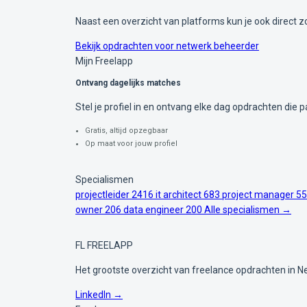
Naast een overzicht van platforms kun je ook direct 
Bekijk opdrachten voor netwerk beheerder
Mijn Freelapp
Ontvang dagelijks matches
Stel je profiel in en ontvang elke dag opdrachten die pa
Gratis, altijd opzegbaar
Op maat voor jouw profiel
Specialismen
projectleider
2416
it architect
683
project manager
55
owner
206
data engineer
200
Alle specialismen →
FL
FREELAPP
Het grootste overzicht van freelance opdrachten in N
LinkedIn →