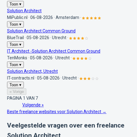
Toon ▾
Solution Architect
MiPublic.nl
·
06-08-2026
·
Amsterdam
·
Toon ▾
Solution Architect Common Ground
BlueTrail
·
05-08-2026
·
Utrecht
·
Toon ▾
IT Architect -Solution Architect Common Ground
TenMonks
·
05-08-2026
·
Utrecht
·
Toon ▾
Solution Architect, Utrecht
IT-contracts.nl
·
05-08-2026
·
Utrecht
·
Toon ▾
« Vorige
PAGINA 1 VAN 7
Volgende »
Beste freelance websites voor Solution Architect →
Veelgestelde vragen over een freelance
Solution Architect