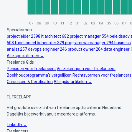
07
08
09
10
11
12
01
02
03
04
05
06
07
0
Specialismen
projectleider
2398
it architect
682
project manager
554
beleidsadvi
508
functioneel beheerder
329
programma manager
294
business
analist
257
devops engineer
246
product owner
204
data engineer
Alle specialismen →
Freelance Gids
Pensioen voor freelancers
Verzekeringen voor freelancers
Boekhoudprogramma's vergelijken
Rechtsvormen voor freelancers
Cursussen & Certificaten
Alle gids-artikelen →
FL
FREELAPP
Het grootste overzicht van freelance opdrachten in Nederland.
Dagelijks bijgewerkt vanuit meerdere platforms.
LinkedIn →
Freelancers