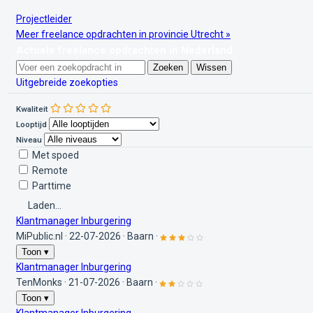
Projectleider
Meer freelance opdrachten in provincie Utrecht »
Actuele freelance opdrachten in Nederland
Zoeken
Wissen
Uitgebreide zoekopties
Kwaliteit
Looptijd
Niveau
Met spoed
Remote
Parttime
Laden...
Klantmanager Inburgering
MiPublic.nl
·
22-07-2026
·
Baarn
·
Toon ▾
Klantmanager Inburgering
TenMonks
·
21-07-2026
·
Baarn
·
Toon ▾