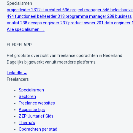
Specialismen
projectleider
2312
it architect
636
project manager
546
beleidsadvi
494
functioneel beheerder
318
programma manager
288
business
analist
238
devops engineer
237
product owner
201
data engineer
Alle specialismen →
FL
FREELAPP
Het grootste overzicht van freelance opdrachten in Nederland.
Dagelijks bijgewerkt vanuit meerdere platforms.
LinkedIn →
Freelancers
Specialismen
Sectoren
Freelance websites
Acquisitie tips
ZZP Uurtarief Gids
Thema's
Opdrachten per stad