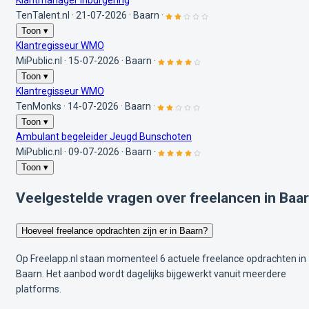
Klantmanager Inburgering
TenTalent.nl
·
21-07-2026
·
Baarn
·
Toon ▾
Klantregisseur WMO
MiPublic.nl
·
15-07-2026
·
Baarn
·
Toon ▾
Klantregisseur WMO
TenMonks
·
14-07-2026
·
Baarn
·
Toon ▾
Ambulant begeleider Jeugd Bunschoten
MiPublic.nl
·
09-07-2026
·
Baarn
·
Toon ▾
Veelgestelde vragen over freelancen in Baa
Hoeveel freelance opdrachten zijn er in Baarn?
Op Freelapp.nl staan momenteel 6 actuele freelance opdrachten in
Baarn. Het aanbod wordt dagelijks bijgewerkt vanuit meerdere
platforms.