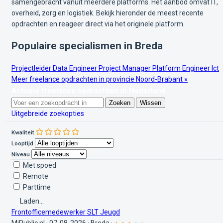
samengebracht vanuit meerdere platforms. Het aanbod omvat IT,
overheid, zorg en logistiek. Bekijk hieronder de meest recente
opdrachten en reageer direct via het originele platform.
Populaire specialismen in Breda
Projectleider
Data Engineer
Project Manager
Platform Engineer
Ict
Meer freelance opdrachten in provincie Noord-Brabant »
Actuele freelance opdrachten in Nederland
Zoeken
Wissen
Uitgebreide zoekopties
Kwaliteit
Looptijd
Niveau
Met spoed
Remote
Parttime
Laden...
Frontofficemedewerker SLT Jeugd