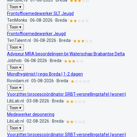
MiPublic.nl
·
07-08-2026
·
Breda
·
Toon ▾
Frontofficemedewerker SLT Jeugd
TenMonks
·
06-08-2026
·
Breda
·
Toon ▾
Frontofficemedewerker Jeugd
TenTalent.nl
·
06-08-2026
·
Breda
·
Toon ▾
Adviseur MRA beoordelingen bij Waterschap Brabantse Delta
Jobhob
·
06-08-2026
·
Breda
·
Toon ▾
Mondhygiënist | regio Breda | 1-2 dagen
Rovidam.nl
·
05-08-2026
·
Breda
·
Toon ▾
Voorzitter/procescoördinator SRBT-versnellingstafel (wonen)
LibLab.nl
·
03-08-2026
·
Breda
·
Toon ▾
Medewerker deponering
LibLab.nl
·
02-08-2026
·
Breda
·
Toon ▾
Voorzitter/procescoördinator SRBT-versnellingstafel (wonen)