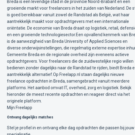
Breda is een levendige stad in de provincie Noord-Brabant en een
groeiende markt voor freelancers in het zuiden van Nederland. De s
is goed bereikbaar vanuit zowel de Randstad als België, wat haar
aantrekkelijk maakt voor opdrachtgevers met een internationale
oriëntatie. De economie van Breda draait op logistiek, retail, defensi
en een groeiende technologiesector.Een opvallend kenmerk van Br
is de aanwezigheid van Breda University of Applied Sciences en
diverse onderwijsinstellingen, die regelmatig externe expertise inhu
Gemeente Breda en de regionale overheid zijn eveneens actieve
opdrachtgevers. Voor freelancers die de zuidwestelijke regio willen
bedienen zonder dagelijks naar de Randstad te rijden, biedt Breda 
aantrekkelijk alternatief.Op Freelapp.nl staan dagelijks nieuwe
freelance opdrachten in Breda, samengebracht vanuit meerdere
platforms. Het aanbod omvat IT, overheid, zorg en logistiek. Bekijk
hieronder de meest recente opdrachten en reageer direct via het
originele platform.
Mijn Freelapp
Ontvang dagelijks matches
Stel je profiel in en ontvang elke dag opdrachten die passen bij jouw
specialisatie.