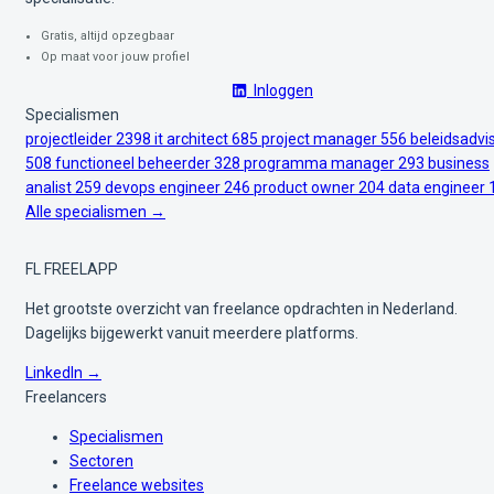
Gratis, altijd opzegbaar
Op maat voor jouw profiel
Inloggen
Specialismen
projectleider
2398
it architect
685
project manager
556
beleidsadvi
508
functioneel beheerder
328
programma manager
293
business
analist
259
devops engineer
246
product owner
204
data engineer
Alle specialismen →
FL
FREELAPP
Het grootste overzicht van freelance opdrachten in Nederland.
Dagelijks bijgewerkt vanuit meerdere platforms.
LinkedIn →
Freelancers
Specialismen
Sectoren
Freelance websites