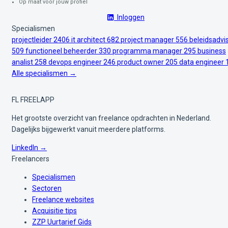
Op maat voor jouw profiel
Inloggen
Specialismen
projectleider
2406
it architect
682
project manager
556
beleidsadvi
509
functioneel beheerder
330
programma manager
295
business
analist
258
devops engineer
246
product owner
205
data engineer
Alle specialismen →
FL
FREELAPP
Het grootste overzicht van freelance opdrachten in Nederland.
Dagelijks bijgewerkt vanuit meerdere platforms.
LinkedIn →
Freelancers
Specialismen
Sectoren
Freelance websites
Acquisitie tips
ZZP Uurtarief Gids