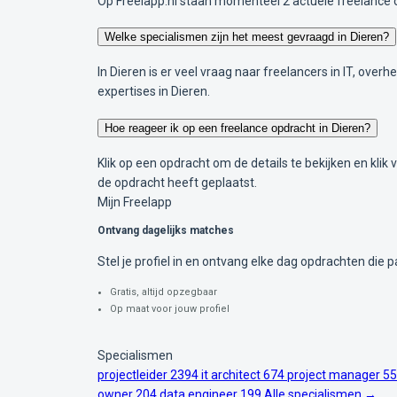
Op Freelapp.nl staan momenteel 2 actuele freelance o
Welke specialismen zijn het meest gevraagd in Dieren?
In Dieren is er veel vraag naar freelancers in IT, ove
expertises in Dieren.
Hoe reageer ik op een freelance opdracht in Dieren?
Klik op een opdracht om de details te bekijken en klik
de opdracht heeft geplaatst.
Mijn Freelapp
Ontvang dagelijks matches
Stel je profiel in en ontvang elke dag opdrachten die pa
Gratis, altijd opzegbaar
Op maat voor jouw profiel
Specialismen
projectleider
2394
it architect
674
project manager
55
owner
204
data engineer
199
Alle specialismen →