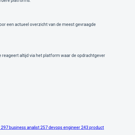
rdere platforms.
a voor een actueel overzicht van de meest gevraagde
Je reageert altijd via het platform waar de opdrachtgever
r
297
business analist
257
devops engineer
243
product