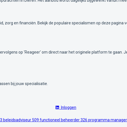
pdrachten in Dieren. Het aanbod wordt dagelijks bijgewerkt vanuit mee
rheid, zorg en financiën. Bekijk de populaire specialismen op deze pagin
 vervolgens op 'Reageer' om direct naar het originele platform te gaan. 
ssen bij jouw specialisatie.
Inloggen
3
beleidsadviseur
509
functioneel beheerder
326
programma manage