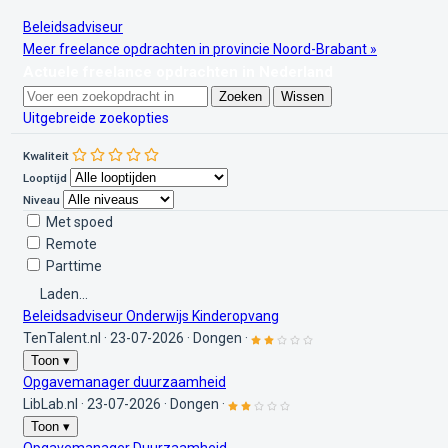
Beleidsadviseur
Meer freelance opdrachten in provincie Noord-Brabant »
Actuele freelance opdrachten in Nederland
Zoeken
Wissen
Uitgebreide zoekopties
Kwaliteit
Looptijd
Niveau
Met spoed
Remote
Parttime
Laden...
Beleidsadviseur Onderwijs Kinderopvang
TenTalent.nl
·
23-07-2026
·
Dongen
·
Toon ▾
Opgavemanager duurzaamheid
LibLab.nl
·
23-07-2026
·
Dongen
·
Toon ▾