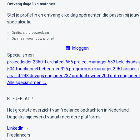
Ontvang dagelijks matches
Stel je profiel in en ontvang elke dag opdrachten die passen bij jouw
specialisatie.
Gratis, altijd opzegbaar
Op maat voor jouw profiel
Inloggen
Specialismen
projectleider
2360
it architect
655
project manager
553
beleidsadvi
504
functioneel beheerder
325
programma manager
296
business
analist
243
devops engineer
237
product owner
200
data engineer
Alle specialismen →
FL
FREELAPP
Het grootste overzicht van freelance opdrachten in Nederland.
Dagelijks bijgewerkt vanuit meerdere platforms.
LinkedIn →
Freelancers