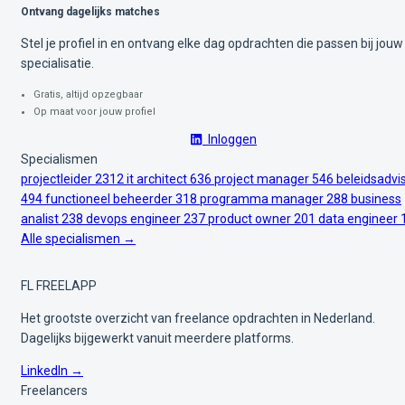
Ontvang dagelijks matches
Stel je profiel in en ontvang elke dag opdrachten die passen bij jouw
specialisatie.
Gratis, altijd opzegbaar
Op maat voor jouw profiel
Inloggen
Specialismen
projectleider
2312
it architect
636
project manager
546
beleidsadvi
494
functioneel beheerder
318
programma manager
288
business
analist
238
devops engineer
237
product owner
201
data engineer
Alle specialismen →
FL
FREELAPP
Het grootste overzicht van freelance opdrachten in Nederland.
Dagelijks bijgewerkt vanuit meerdere platforms.
LinkedIn →
Freelancers