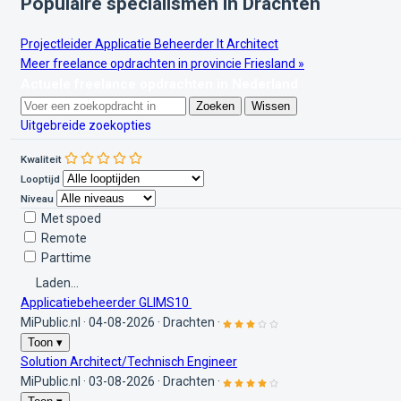
Populaire specialismen in Drachten
Projectleider
Applicatie Beheerder
It Architect
Meer freelance opdrachten in provincie Friesland »
Actuele freelance opdrachten in Nederland
Zoeken
Wissen
Uitgebreide zoekopties
Kwaliteit
Looptijd
Niveau
Met spoed
Remote
Parttime
Laden...
Applicatiebeheerder GLIMS10
MiPublic.nl
·
04-08-2026
·
Drachten
·
Toon ▾
Solution Architect/Technisch Engineer
MiPublic.nl
·
03-08-2026
·
Drachten
·