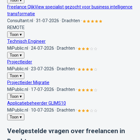
Toon ▾
Freelance QlikView specialist gezocht voor business intelligence
transformatie
Consultant.nl
·
31-07-2026
·
Drachten
·
REMOTE
Toon ▾
Technisch Engineer
MiPublic.nl
·
24-07-2026
·
Drachten
·
Toon ▾
Projectleider
MiPublic.nl
·
23-07-2026
·
Drachten
·
Toon ▾
Projectleider Migratie
MiPublic.nl
·
17-07-2026
·
Drachten
·
Toon ▾
Applicatiebeheerder GLIMS10
MiPublic.nl
·
10-07-2026
·
Drachten
·
Toon ▾
Veelgestelde vragen over freelancen in