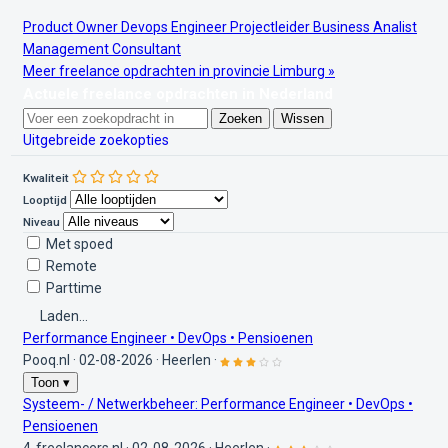
Product Owner
Devops Engineer
Projectleider
Business Analist
Management Consultant
Meer freelance opdrachten in provincie Limburg »
Actuele freelance opdrachten in Nederland
Zoeken
Wissen
Uitgebreide zoekopties
Kwaliteit
Looptijd
Niveau
Met spoed
Remote
Parttime
Laden...
Performance Engineer • DevOps • Pensioenen
Pooq.nl
·
02-08-2026
·
Heerlen
·
Toon ▾
Systeem- / Netwerkbeheer: Performance Engineer • DevOps •
Pensioenen