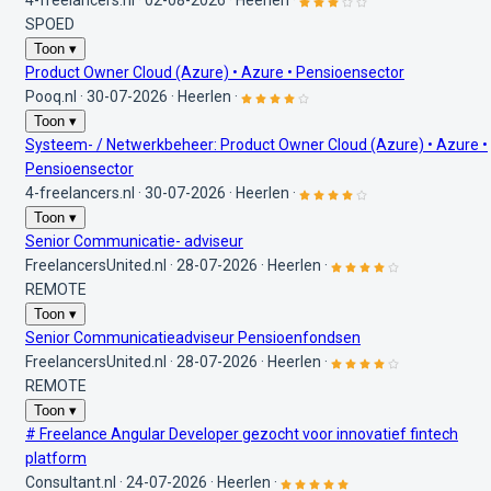
4-freelancers.nl
·
02-08-2026
·
Heerlen
·
SPOED
Toon ▾
Product Owner Cloud (Azure) • Azure • Pensioensector
Pooq.nl
·
30-07-2026
·
Heerlen
·
Toon ▾
Systeem- / Netwerkbeheer: Product Owner Cloud (Azure) • Azure •
Pensioensector
4-freelancers.nl
·
30-07-2026
·
Heerlen
·
Toon ▾
Senior Communicatie- adviseur
FreelancersUnited.nl
·
28-07-2026
·
Heerlen
·
REMOTE
Toon ▾
Senior Communicatieadviseur Pensioenfondsen
FreelancersUnited.nl
·
28-07-2026
·
Heerlen
·
REMOTE
Toon ▾
# Freelance Angular Developer gezocht voor innovatief fintech
platform
Consultant.nl
·
24-07-2026
·
Heerlen
·