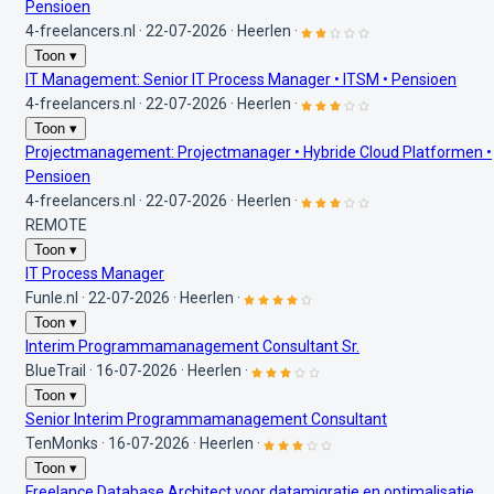
Pensioen
4-freelancers.nl
·
22-07-2026
·
Heerlen
·
Toon ▾
IT Management: Senior IT Process Manager • ITSM • Pensioen
4-freelancers.nl
·
22-07-2026
·
Heerlen
·
Toon ▾
Projectmanagement: Projectmanager • Hybride Cloud Platformen •
Pensioen
4-freelancers.nl
·
22-07-2026
·
Heerlen
·
REMOTE
Toon ▾
IT Process Manager
Funle.nl
·
22-07-2026
·
Heerlen
·
Toon ▾
Interim Programmamanagement Consultant Sr.
BlueTrail
·
16-07-2026
·
Heerlen
·
Toon ▾
Senior Interim Programmamanagement Consultant
TenMonks
·
16-07-2026
·
Heerlen
·
Toon ▾
Freelance Database Architect voor datamigratie en optimalisatie