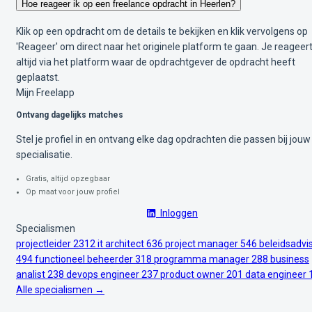
Hoe reageer ik op een freelance opdracht in Heerlen?
Klik op een opdracht om de details te bekijken en klik vervolgens op
'Reageer' om direct naar het originele platform te gaan. Je reageer
altijd via het platform waar de opdrachtgever de opdracht heeft
geplaatst.
Mijn Freelapp
Ontvang dagelijks matches
Stel je profiel in en ontvang elke dag opdrachten die passen bij jouw
specialisatie.
Gratis, altijd opzegbaar
Op maat voor jouw profiel
Inloggen
Specialismen
projectleider
2312
it architect
636
project manager
546
beleidsadvi
494
functioneel beheerder
318
programma manager
288
business
analist
238
devops engineer
237
product owner
201
data engineer
Alle specialismen →