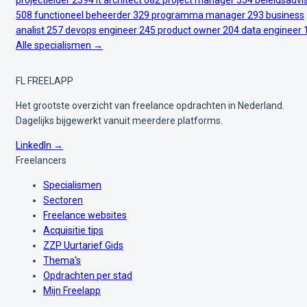
projectleider
2394
it architect
682
project manager
554
beleidsadvi
508
functioneel beheerder
329
programma manager
293
business
analist
257
devops engineer
245
product owner
204
data engineer
Alle specialismen →
FL
FREELAPP
Het grootste overzicht van freelance opdrachten in Nederland.
Dagelijks bijgewerkt vanuit meerdere platforms.
LinkedIn →
Freelancers
Specialismen
Sectoren
Freelance websites
Acquisitie tips
ZZP Uurtarief Gids
Thema's
Opdrachten per stad
Mijn Freelapp