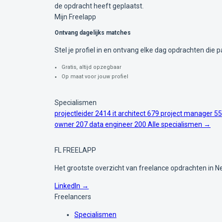
de opdracht heeft geplaatst.
Mijn Freelapp
Ontvang dagelijks matches
Stel je profiel in en ontvang elke dag opdrachten die pa
Gratis, altijd opzegbaar
Op maat voor jouw profiel
Specialismen
projectleider
2414
it architect
679
project manager
55
owner
207
data engineer
200
Alle specialismen →
FL
FREELAPP
Het grootste overzicht van freelance opdrachten in N
LinkedIn →
Freelancers
Specialismen