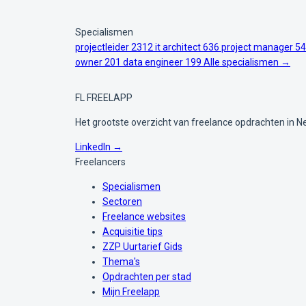
Specialismen
projectleider
2312
it architect
636
project manager
54
owner
201
data engineer
199
Alle specialismen →
FL
FREELAPP
Het grootste overzicht van freelance opdrachten in N
LinkedIn →
Freelancers
Specialismen
Sectoren
Freelance websites
Acquisitie tips
ZZP Uurtarief Gids
Thema's
Opdrachten per stad
Mijn Freelapp