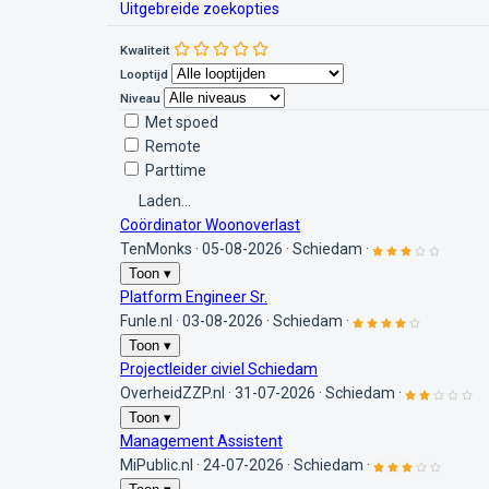
Uitgebreide zoekopties
Kwaliteit
Looptijd
Niveau
Met spoed
Remote
Parttime
Laden...
Coördinator Woonoverlast
TenMonks
·
05-08-2026
·
Schiedam
·
Toon ▾
Platform Engineer Sr.
Funle.nl
·
03-08-2026
·
Schiedam
·
Toon ▾
Projectleider civiel Schiedam
OverheidZZP.nl
·
31-07-2026
·
Schiedam
·
Toon ▾
Management Assistent
MiPublic.nl
·
24-07-2026
·
Schiedam
·