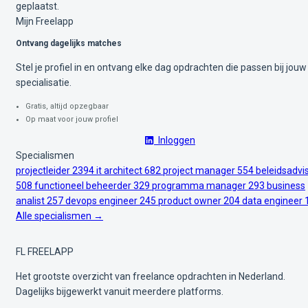
geplaatst.
Mijn Freelapp
Ontvang dagelijks matches
Stel je profiel in en ontvang elke dag opdrachten die passen bij jouw
specialisatie.
Gratis, altijd opzegbaar
Op maat voor jouw profiel
Inloggen
Specialismen
projectleider
2394
it architect
682
project manager
554
beleidsadvi
508
functioneel beheerder
329
programma manager
293
business
analist
257
devops engineer
245
product owner
204
data engineer
Alle specialismen →
FL
FREELAPP
Het grootste overzicht van freelance opdrachten in Nederland.
Dagelijks bijgewerkt vanuit meerdere platforms.