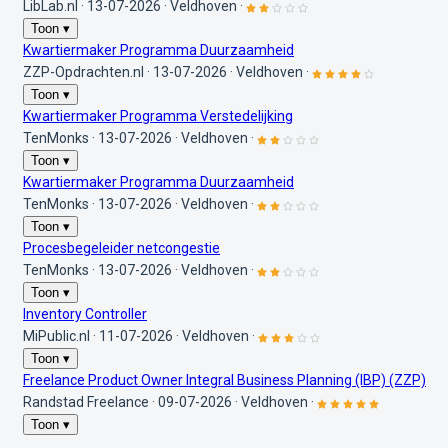
LibLab.nl
·
13-07-2026
·
Veldhoven
·
Toon ▾
Kwartiermaker Programma Duurzaamheid
ZZP-Opdrachten.nl
·
13-07-2026
·
Veldhoven
·
Toon ▾
Kwartiermaker Programma Verstedelijking
TenMonks
·
13-07-2026
·
Veldhoven
·
Toon ▾
Kwartiermaker Programma Duurzaamheid
TenMonks
·
13-07-2026
·
Veldhoven
·
Toon ▾
Procesbegeleider netcongestie
TenMonks
·
13-07-2026
·
Veldhoven
·
Toon ▾
Inventory Controller
MiPublic.nl
·
11-07-2026
·
Veldhoven
·
Toon ▾
Freelance Product Owner Integral Business Planning (IBP) (ZZP)
Randstad Freelance
·
09-07-2026
·
Veldhoven
·
Toon ▾