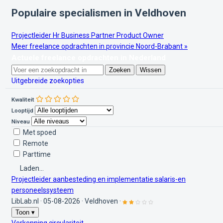
Populaire specialismen in Veldhoven
Projectleider
Hr Business Partner
Product Owner
Meer freelance opdrachten in provincie Noord-Brabant »
Actuele freelance opdrachten in Nederland
Zoeken
Wissen
Uitgebreide zoekopties
Kwaliteit
Looptijd
Niveau
Met spoed
Remote
Parttime
Laden...
Projectleider aanbesteding en implementatie salaris-en
personeelssysteem
LibLab.nl
·
05-08-2026
·
Veldhoven
·
Toon ▾