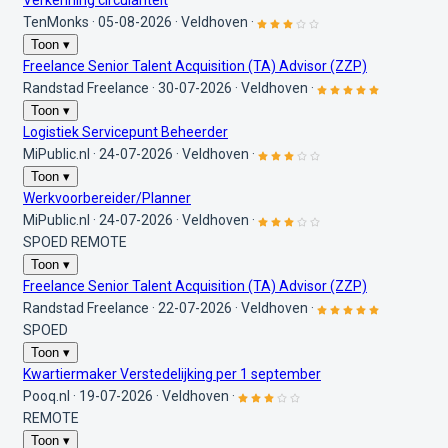
Verkenning circulariteit
TenMonks
·
05-08-2026
·
Veldhoven
·
Toon ▾
Freelance Senior Talent Acquisition (TA) Advisor (ZZP)
Randstad Freelance
·
30-07-2026
·
Veldhoven
·
Toon ▾
Logistiek Servicepunt Beheerder
MiPublic.nl
·
24-07-2026
·
Veldhoven
·
Toon ▾
Werkvoorbereider/Planner
MiPublic.nl
·
24-07-2026
·
Veldhoven
·
SPOED
REMOTE
Toon ▾
Freelance Senior Talent Acquisition (TA) Advisor (ZZP)
Randstad Freelance
·
22-07-2026
·
Veldhoven
·
SPOED
Toon ▾
Kwartiermaker Verstedelijking per 1 september
Pooq.nl
·
19-07-2026
·
Veldhoven
·
REMOTE
Toon ▾