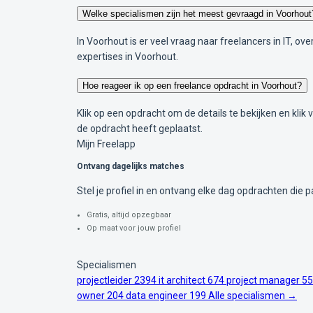
Welke specialismen zijn het meest gevraagd in Voorhout
In Voorhout is er veel vraag naar freelancers in IT, 
expertises in Voorhout.
Hoe reageer ik op een freelance opdracht in Voorhout?
Klik op een opdracht om de details te bekijken en klik
de opdracht heeft geplaatst.
Mijn Freelapp
Ontvang dagelijks matches
Stel je profiel in en ontvang elke dag opdrachten die pa
Gratis, altijd opzegbaar
Op maat voor jouw profiel
Specialismen
projectleider
2394
it architect
674
project manager
55
owner
204
data engineer
199
Alle specialismen →