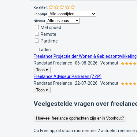
Kwaliteit
Looptijd
Niveau
Met spoed
Remote
Parttime
Laden...
Freelance Projectleider Wonen & Gebiedsontwikkeling
Randstad Freelance
·
06-08-2026
·
Voorhout
·
Toon ▾
Freelance Adviseur Parkeren (ZZP)
Randstad Freelance
·
22-07-2026
·
Voorhout
·
Toon ▾
Veelgestelde vragen over freelanc
Hoeveel freelance opdrachten zijn er in Voorhout?
Op Freelapp.nl staan momenteel 2 actuele freelance 