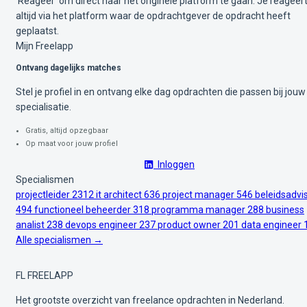
'Reageer' om direct naar het originele platform te gaan. Je reageer
altijd via het platform waar de opdrachtgever de opdracht heeft
geplaatst.
Mijn Freelapp
Ontvang dagelijks matches
Stel je profiel in en ontvang elke dag opdrachten die passen bij jouw
specialisatie.
Gratis, altijd opzegbaar
Op maat voor jouw profiel
Inloggen
Specialismen
projectleider
2312
it architect
636
project manager
546
beleidsadvi
494
functioneel beheerder
318
programma manager
288
business
analist
238
devops engineer
237
product owner
201
data engineer
Alle specialismen →
FL
FREELAPP
Het grootste overzicht van freelance opdrachten in Nederland.