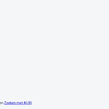
den
Zoeken met AI (β)