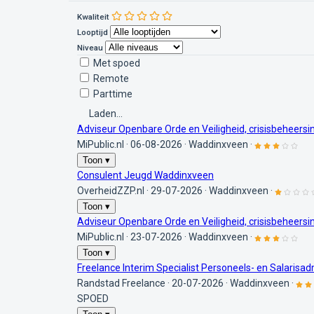
Kwaliteit
Looptijd
Niveau
Met spoed
Remote
Parttime
Laden...
Adviseur Openbare Orde en Veiligheid, crisisbeheer
MiPublic.nl
·
06-08-2026
·
Waddinxveen
·
Toon ▾
Consulent Jeugd Waddinxveen
OverheidZZP.nl
·
29-07-2026
·
Waddinxveen
·
Toon ▾
Adviseur Openbare Orde en Veiligheid, crisisbeheer
MiPublic.nl
·
23-07-2026
·
Waddinxveen
·
Toon ▾
Freelance Interim Specialist Personeels- en Salarisa
Randstad Freelance
·
20-07-2026
·
Waddinxveen
·
SPOED