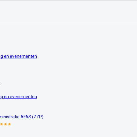
sing en evenementen
sing en evenementen
dministratie AFAS (ZZP)