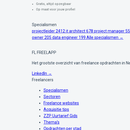
Gratis, altijd opzegbaar
Op maat voor jouw profiel
Specialismen
projectleider
2412
it architect
678
project manager
55
owner
205
data engineer
199
Alle specialismen →
FL
FREELAPP
Het grootste overzicht van freelance opdrachten in N
LinkedIn →
Freelancers
Specialismen
Sectoren
Freelance websites
Acquisitie tips
ZZP Uurtarief Gids
Thema's
Opdrachten per stad