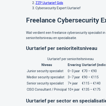
ZZP Uurtarief Gids
Cybersecurity Expert Uurtarief
Freelance Cybersecurity E
Wat verdient een freelance cybersecurity specialist i
senioriteitsniveau en specialisatie.
Uurtarief per senioriteitsniveau
Uurtarief per senioriteitsniveau
Niveau
Ervaring
Uurtarief (indic
Junior security specialist
0–3 jaar
€70 – €90
Medior security specialist
3–7 jaar
€90 – €115
Senior security specialist
7+ jaar
€115 – €140
CISO Consultant / Principal
10+ jaar
€135 – €175
Uurtarief per sector en specialisati