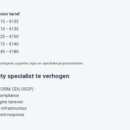
nior tarief
15 – €135
10 – €135
20 – €150
15 – €140
45 – €180
chtgever, urgentie, regio en specifieke projectvereisten.
ity specialist te verhogen
, CISM, CEH, OSCP)
 compliance
gste tarieven
e infrastructuur
ident response