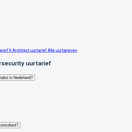
tarief
It Architect uurtarief
Alle uurtarieven
security uurtarief
ialist in Nederland?
consultant?