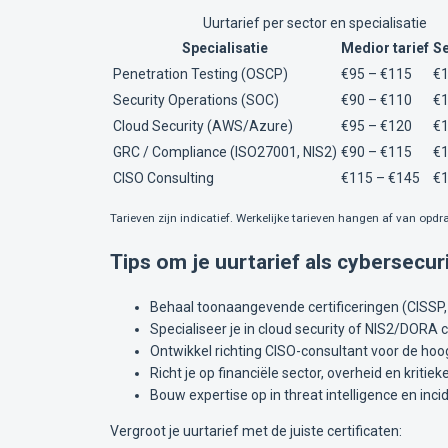
Uurtarief per sector en specialisatie
Specialisatie
Medior tarief
Se
Penetration Testing (OSCP)
€95 – €115
€1
Security Operations (SOC)
€90 – €110
€1
Cloud Security (AWS/Azure)
€95 – €120
€1
GRC / Compliance (ISO27001, NIS2)
€90 – €115
€1
CISO Consulting
€115 – €145
€1
Tarieven zijn indicatief. Werkelijke tarieven hangen af van opdra
Tips om je uurtarief als cybersecur
Behaal toonaangevende certificeringen (CISSP
Specialiseer je in cloud security of NIS2/DORA
Ontwikkel richting CISO-consultant voor de hoo
Richt je op financiële sector, overheid en kritiek
Bouw expertise op in threat intelligence en inc
Vergroot je uurtarief met de juiste certificaten: