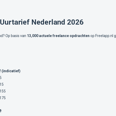
 Uurtarief Nederland 2026
and? Op basis van
13,000 actuele freelance opdrachten
op Freelapp.nl g
 (indicatief)
5
15
€155
€175
e