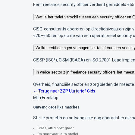
Een freelance security officer verdient gemiddeld €65 
Wat is het tarief verschil tussen een security officer en
CISO-consultants opereren op directieniveau en zijn v
€20–€50 ten opzichte van een operationeel security of
Welke certificeringen verhogen het tarief van een securit
CISSP (ISC²), CISM (ISACA) en ISO 27001 Lead Impleme
In welke sector zijn freelance security officers het mees
Overheid, financiële sector en zorg bieden de meeste 
← Terug naar ZZP Uurtarief Gids
Mijn Freelapp
Ontvang dagelijks matches
Stel je profiel in en ontvang elke dag opdrachten die pa
Gratis, altijd opzegbaar
Op maat voor jouw profiel