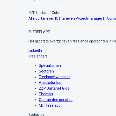
ZZP Uurtarief Gids
Alle uurtarieven
ICT tarieven
Projectmanager
IT Cons
FL
FREELAPP
Het grootste overzicht van freelance opdrachten in N
LinkedIn →
Freelancers
Specialismen
Sectoren
Freelance websites
Acquisitie tips
ZZP Uurtarief Gids
Thema's
Opdrachten per stad
Mijn Freelapp
Bedrijven