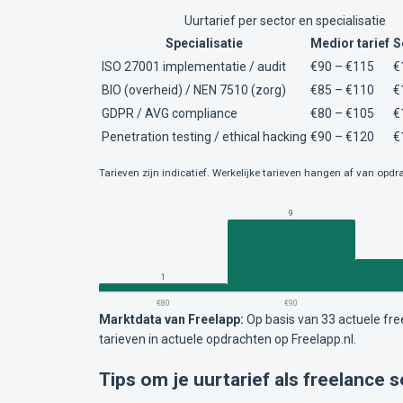
Uurtarief per sector en specialisatie
Specialisatie
Medior tarief
S
ISO 27001 implementatie / audit
€90 – €115
€
BIO (overheid) / NEN 7510 (zorg)
€85 – €110
€
GDPR / AVG compliance
€80 – €105
€
Penetration testing / ethical hacking
€90 – €120
€
Tarieven zijn indicatief. Werkelijke tarieven hangen af van opdra
9
1
€80
€90
Marktdata van Freelapp:
Op basis van 33 actuele fr
tarieven in actuele opdrachten op Freelapp.nl.
Tips om je uurtarief als freelance s