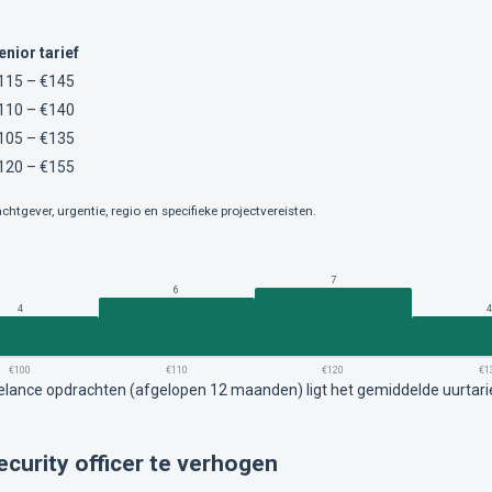
enior tarief
115 – €145
110 – €140
105 – €135
120 – €155
chtgever, urgentie, regio en specifieke projectvereisten.
7
6
4
€100
€110
€120
€1
eelance opdrachten (afgelopen 12 maanden) ligt het gemiddelde uurtar
ecurity officer te verhogen