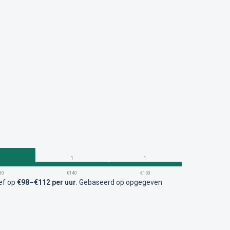
4
1
1
30
€140
€150
ief op
€98–€112 per uur
.
Gebaseerd op opgegeven