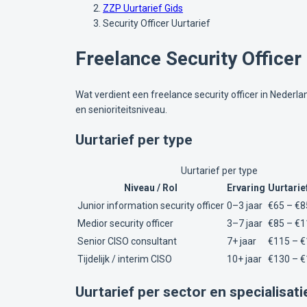
ZZP Uurtarief Gids
Security Officer Uurtarief
Freelance Security Officer
Wat verdient een freelance security officer in Nederl
en senioriteitsniveau.
Uurtarief per type
Uurtarief per type
Niveau / Rol
Ervaring
Uurtarief
Junior information security officer
0–3 jaar
€65 – €8
Medior security officer
3–7 jaar
€85 – €1
Senior CISO consultant
7+ jaar
€115 – 
Tijdelijk / interim CISO
10+ jaar
€130 – 
Uurtarief per sector en specialisati