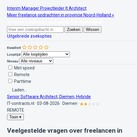
Interim Manager
Projectleider
It Architect
Meer freelance opdrachten in provincie Noord-Holland »
Actuele freelance opdrachten in Nederland
Zoeken
Wissen
Uitgebreide zoekopties
Kwaliteit
Looptijd
Niveau
Met spoed
Remote
Parttime
Laden...
Senior Software Architect, Diemen, Hybride
IT-contracts.nl
·
03-08-2026
·
Diemen
·
REMOTE
Toon ▾
Veelgestelde vragen over freelancen in