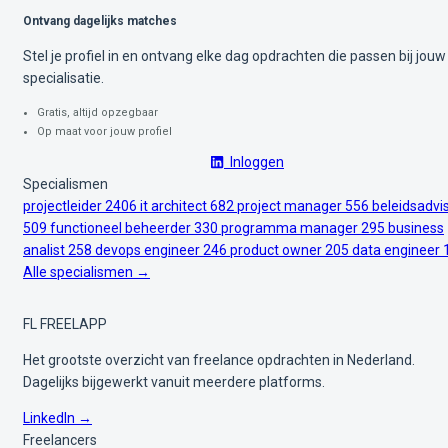
Ontvang dagelijks matches
Stel je profiel in en ontvang elke dag opdrachten die passen bij jouw
specialisatie.
Gratis, altijd opzegbaar
Op maat voor jouw profiel
Inloggen
Specialismen
projectleider
2406
it architect
682
project manager
556
beleidsadvi
509
functioneel beheerder
330
programma manager
295
business
analist
258
devops engineer
246
product owner
205
data engineer
Alle specialismen →
FL
FREELAPP
Het grootste overzicht van freelance opdrachten in Nederland.
Dagelijks bijgewerkt vanuit meerdere platforms.
LinkedIn →
Freelancers