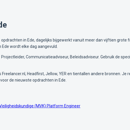
de
pdrachten in Ede, dagelijks bijgewerkt vanuit meer dan vijftien grote f
in Ede wordt elke dag aangevuld.
Projectleider, Communicatieadviseur, Beleidsadviseur. Gebruik de speci
Freelancer.nl, Headfirst, Jellow, YER en tientallen andere bronnen. Je re
voor de nieuwste opdrachten in Ede.
Veiligheidskundige (MVK)
Platform Engineer