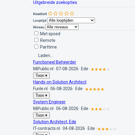
Uitgebreide zoekopties
Kwaliteit
Looptijd
Niveau
Met spoed
Remote
Parttime
Laden...
Functioneel Beheerder
MiPublic.nl
·
07-08-2026
·
Ede
·
Toon ▾
Hands-on Solution Architect
Funle.nl
·
06-08-2026
·
Ede
·
Toon ▾
System Engineer
MiPublic.nl
·
06-08-2026
·
Ede
·
Toon ▾
Solution Architect, Ede
IT-contracts.nl
·
04-08-2026
·
Ede
·