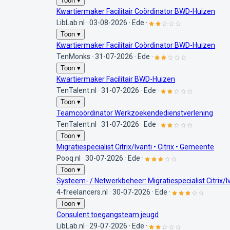
Toon ▾
Kwartiermaker Facilitair Coördinator BWD-Huizen
LibLab.nl
·
03-08-2026
·
Ede
·
Toon ▾
Kwartiermaker Facilitair Coördinator BWD-Huizen
TenMonks
·
31-07-2026
·
Ede
·
Toon ▾
Kwartiermaker Facilitair BWD-Huizen
TenTalent.nl
·
31-07-2026
·
Ede
·
Toon ▾
Teamcoördinator Werkzoekendedienstverlening
TenTalent.nl
·
31-07-2026
·
Ede
·
Toon ▾
Migratiespecialist Citrix/Ivanti • Citrix • Gemeente
Pooq.nl
·
30-07-2026
·
Ede
·
Toon ▾
Systeem- / Netwerkbeheer: Migratiespecialist Citrix/Iv
4-freelancers.nl
·
30-07-2026
·
Ede
·
Toon ▾
Consulent toegangsteam jeugd
LibLab.nl
·
29-07-2026
·
Ede
·