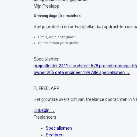
Mijn Freelapp
Ontvang dagelijks matches
Stel je profiel in en ontvang elke dag opdrachten die pa
Gratis, altijd opzegbaar
Op maat voor jouw profiel
Specialismen
projectleider
2412
it architect
678
project manager
55
owner
205
data engineer
199
Alle specialismen →
FL
FREELAPP
Het grootste overzicht van freelance opdrachten in N
LinkedIn →
Freelancers
Specialismen
Sectoren