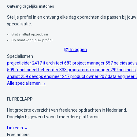
Ontvang dagelijks matches
Stel je profiel in en ontvang elke dag opdrachten die passen bij jouw
specialisatie.
Gratis, altijd opzegbaar
Op maat voor jouw profiel
Inloggen
Specialismen
projectleider
2417
it architect
683
project manager
557
beleidsadvi
509
functioneel beheerder
333
programma manager
299
business
analist
259
devops engineer
247
product owner
207
data engineer
Alle specialismen →
FL
FREELAPP
Het grootste overzicht van freelance opdrachten in Nederland.
Dagelijks bijgewerkt vanuit meerdere platforms.
LinkedIn →
Freelancers