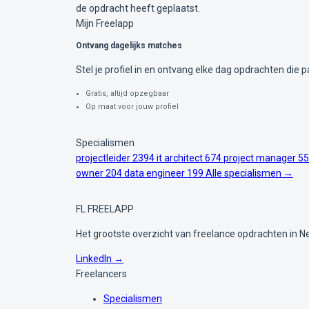
de opdracht heeft geplaatst.
Mijn Freelapp
Ontvang dagelijks matches
Stel je profiel in en ontvang elke dag opdrachten die pa
Gratis, altijd opzegbaar
Op maat voor jouw profiel
Specialismen
projectleider
2394
it architect
674
project manager
55
owner
204
data engineer
199
Alle specialismen →
FL
FREELAPP
Het grootste overzicht van freelance opdrachten in N
LinkedIn →
Freelancers
Specialismen