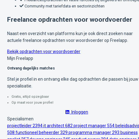
Community met tariefdata en sectorinzichten
Freelance opdrachten voor woordvoerder
Naast een overzicht van platforms kun je ook direct zoeken naar
actuele freelance opdrachten voor woordvoerder op Freelapp.
Bekijk opdrachten voor woordvoerder
Mijn Freelapp
Ontvang dagelijks matches
Stel je profiel in en ontvang elke dag opdrachten die passen bij jouw
specialisatie.
Gratis, altijd opzegbaar
Op maat voor jouw profiel
Inloggen
Specialismen
projectleider
2394
it architect
682
project manager
554
beleidsadvi
508
functioneel beheerder
329
programma manager
293
business