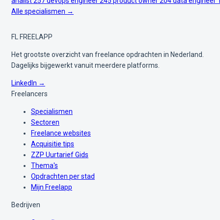
analist
257
devops engineer
245
product owner
204
data engineer
Alle specialismen →
FL
FREELAPP
Het grootste overzicht van freelance opdrachten in Nederland.
Dagelijks bijgewerkt vanuit meerdere platforms.
LinkedIn →
Freelancers
Specialismen
Sectoren
Freelance websites
Acquisitie tips
ZZP Uurtarief Gids
Thema's
Opdrachten per stad
Mijn Freelapp
Bedrijven