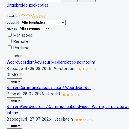
Uitgebreide zoekopties
Kwaliteit
Looptijd
Niveau
Met spoed
Remote
Parttime
Laden...
Woordvoerder/Adviseur Mediarelaties ad interim
Babbage.nl
·
06-08-2026
·
Amsterdam
·
REMOTE
Toon ▾
Senior Communicatieadviseur / Woordvoerder
Pooq.nl
·
28-07-2026
·
Utrecht
·
Toon ▾
Senior Woordvoerder / Communicatieadviseur Woningcorporatie a
interim
Babbage.nl
·
27-07-2026
·
IJsselstein
·
Toon ▾