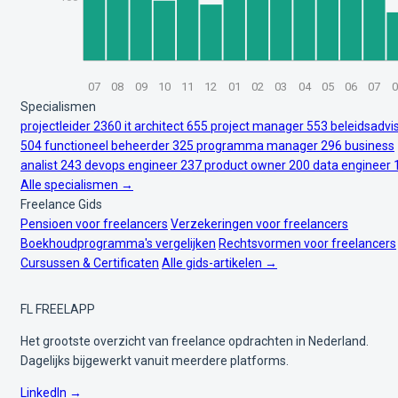
07
08
09
10
11
12
01
02
03
04
05
06
07
0
Specialismen
projectleider
2360
it architect
655
project manager
553
beleidsadvi
504
functioneel beheerder
325
programma manager
296
business
analist
243
devops engineer
237
product owner
200
data engineer
Alle specialismen →
Freelance Gids
Pensioen voor freelancers
Verzekeringen voor freelancers
Boekhoudprogramma's vergelijken
Rechtsvormen voor freelancers
Cursussen & Certificaten
Alle gids-artikelen →
FL
FREELAPP
Het grootste overzicht van freelance opdrachten in Nederland.
Dagelijks bijgewerkt vanuit meerdere platforms.
LinkedIn →