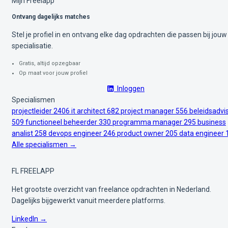
Mijn Freelapp
Ontvang dagelijks matches
Stel je profiel in en ontvang elke dag opdrachten die passen bij jouw
specialisatie.
Gratis, altijd opzegbaar
Op maat voor jouw profiel
Inloggen
Specialismen
projectleider
2406
it architect
682
project manager
556
beleidsadvi
509
functioneel beheerder
330
programma manager
295
business
analist
258
devops engineer
246
product owner
205
data engineer
Alle specialismen →
FL
FREELAPP
Het grootste overzicht van freelance opdrachten in Nederland.
Dagelijks bijgewerkt vanuit meerdere platforms.
LinkedIn →