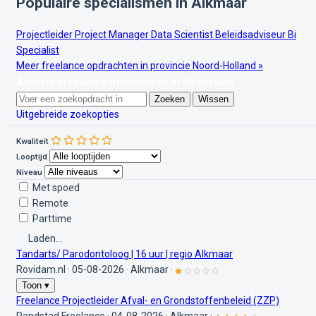
Populaire specialismen in Alkmaar
Projectleider
Project Manager
Data Scientist
Beleidsadviseur
Bi
Specialist
Meer freelance opdrachten in provincie Noord-Holland »
Actuele freelance opdrachten in Nederland
Zoeken
Wissen
Uitgebreide zoekopties
Kwaliteit
Looptijd
Niveau
Met spoed
Remote
Parttime
Laden...
Tandarts/ Parodontoloog | 16 uur | regio Alkmaar
Rovidam.nl
·
05-08-2026
·
Alkmaar
·
Toon ▾
Freelance Projectleider Afval- en Grondstoffenbeleid (ZZP)