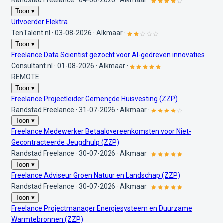
Randstad Freelance
·
04-08-2026
·
Alkmaar
·
Toon ▾
Uitvoerder Elektra
TenTalent.nl
·
03-08-2026
·
Alkmaar
·
Toon ▾
Freelance Data Scientist gezocht voor AI-gedreven innovaties
Consultant.nl
·
01-08-2026
·
Alkmaar
·
REMOTE
Toon ▾
Freelance Projectleider Gemengde Huisvesting (ZZP)
Randstad Freelance
·
31-07-2026
·
Alkmaar
·
Toon ▾
Freelance Medewerker Betaalovereenkomsten voor Niet-
Gecontracteerde Jeugdhulp (ZZP)
Randstad Freelance
·
30-07-2026
·
Alkmaar
·
Toon ▾
Freelance Adviseur Groen Natuur en Landschap (ZZP)
Randstad Freelance
·
30-07-2026
·
Alkmaar
·
Toon ▾
Freelance Projectmanager Energiesysteem en Duurzame
Warmtebronnen (ZZP)