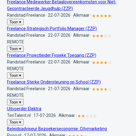
Freelance Medewerker Betaalovereenkomsten voor Niet-
Gecontracteerde Jeugdhulp (ZZP)
Randstad Freelance
·
22-07-2026
·
Alkmaar
·
Toon ▾
Freelance Strategisch Portfolio Manager (ZZP)
Randstad Freelance
·
22-07-2026
·
Alkmaar
·
REMOTE
Toon ▾
Freelance Projectleider Fysieke Toegang (ZZP)
Randstad Freelance
·
22-07-2026
·
Alkmaar
·
REMOTE
Toon ▾
Freelance Sterke Ondersteuning op School (ZZP)
Randstad Freelance
·
21-07-2026
·
Alkmaar
·
REMOTE
Toon ▾
Uitvoerder Elektra
TenTalent.nl
·
17-07-2026
·
Alkmaar
·
Toon ▾
Beleidsadviseur Bezoekerseconomie: Citymarketing
Pooq.nl
·
17-07-2026
·
Alkmaar
·