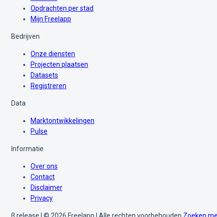
Opdrachten per stad
Mijn Freelapp
Bedrijven
Onze diensten
Projecten plaatsen
Datasets
Registreren
Data
Marktontwikkelingen
Pulse
Informatie
Over ons
Contact
Disclaimer
Privacy
β release | © 2026 Freelapp | Alle rechten voorbehouden
Zoeken me