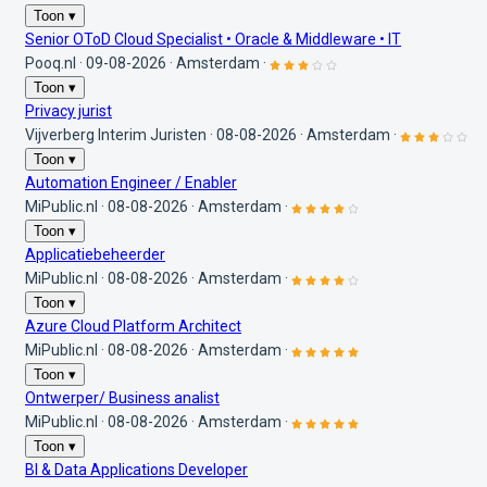
Toon ▾
Senior OToD Cloud Specialist • Oracle & Middleware • IT
Pooq.nl
·
09-08-2026
·
Amsterdam
·
Toon ▾
Privacy jurist
Vijverberg Interim Juristen
·
08-08-2026
·
Amsterdam
·
Toon ▾
Automation Engineer / Enabler
MiPublic.nl
·
08-08-2026
·
Amsterdam
·
Toon ▾
Applicatiebeheerder
MiPublic.nl
·
08-08-2026
·
Amsterdam
·
Toon ▾
Azure Cloud Platform Architect
MiPublic.nl
·
08-08-2026
·
Amsterdam
·
Toon ▾
Ontwerper/ Business analist
MiPublic.nl
·
08-08-2026
·
Amsterdam
·
Toon ▾
BI & Data Applications Developer