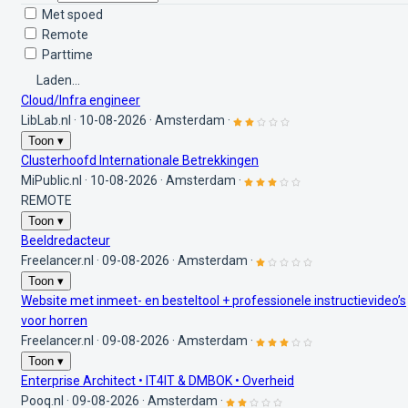
Met spoed
Remote
Parttime
Laden...
Cloud/Infra engineer
LibLab.nl
·
10-08-2026
·
Amsterdam
·
Toon ▾
Clusterhoofd Internationale Betrekkingen
MiPublic.nl
·
10-08-2026
·
Amsterdam
·
REMOTE
Toon ▾
Beeldredacteur
Freelancer.nl
·
09-08-2026
·
Amsterdam
·
Toon ▾
Website met inmeet- en besteltool + professionele instructievideo’s
voor horren
Freelancer.nl
·
09-08-2026
·
Amsterdam
·
Toon ▾
Enterprise Architect • IT4IT & DMBOK • Overheid
Pooq.nl
·
09-08-2026
·
Amsterdam
·