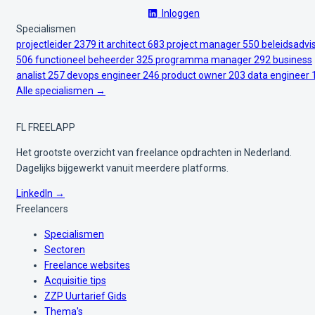
Inloggen
Specialismen
projectleider
2379
it architect
683
project manager
550
beleidsadvi
506
functioneel beheerder
325
programma manager
292
business
analist
257
devops engineer
246
product owner
203
data engineer
Alle specialismen →
FL
FREELAPP
Het grootste overzicht van freelance opdrachten in Nederland.
Dagelijks bijgewerkt vanuit meerdere platforms.
LinkedIn →
Freelancers
Specialismen
Sectoren
Freelance websites
Acquisitie tips
ZZP Uurtarief Gids
Thema's