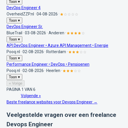
Toon ▾
DevOps Engineer 4
OverheidZZP.nl
·
04-08-2026
·
Toon ▾
DevOps Engineer Sr.
BlueTrail
·
03-08-2026
·
Anderen
·
Toon ▾
API DevOps Engineer • Azure API Management • Energie
Pooq.nl
·
02-08-2026
·
Rotterdam
·
Toon ▾
Performance Engineer • DevOps • Pensioenen
Pooq.nl
·
02-08-2026
·
Heerlen
·
Toon ▾
« Vorige
PAGINA 1 VAN 6
Volgende »
Beste freelance websites voor Devops Engineer →
Veelgestelde vragen over een freelance
Devops Engineer