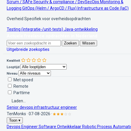
Scrum / SAFe
Security & compliance / DevSecOps
Monitoring &
Logging
GitOps (Helm / ArgoCD / Flux)
Infrastructure as Code (IaC)
Overheid
Specifiek voor overheidsopdrachten
Testing (integratie-/unit-tests)
Java-ontwikkeling
Actuele freelance opdrachten in Nederland
Zoeken
Wissen
Uitgebreide zoekopties
Kwaliteit
Looptijd
Niveau
Met spoed
Remote
Parttime
Laden...
Senior devops infrastructuur engineer
TenMonks
·
07-08-2026
·
Toon ▾
Devops Engineer Software Ontwikkelaar Robotic Process Automat