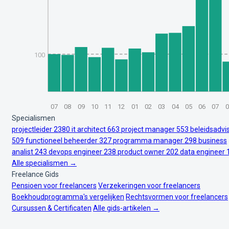
100
07
08
09
10
11
12
01
02
03
04
05
06
07
0
Specialismen
projectleider
2380
it architect
663
project manager
553
beleidsadvi
509
functioneel beheerder
327
programma manager
298
business
analist
243
devops engineer
238
product owner
202
data engineer
Alle specialismen →
Freelance Gids
Pensioen voor freelancers
Verzekeringen voor freelancers
Boekhoudprogramma's vergelijken
Rechtsvormen voor freelancers
Cursussen & Certificaten
Alle gids-artikelen →