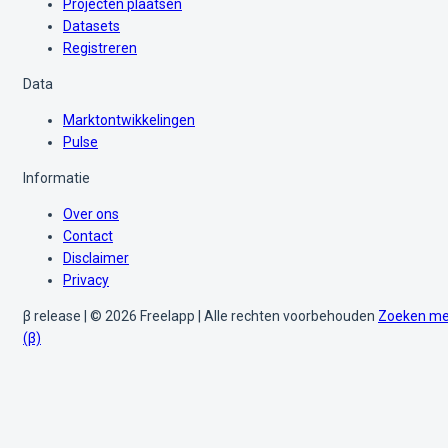
Projecten plaatsen
Datasets
Registreren
Data
Marktontwikkelingen
Pulse
Informatie
Over ons
Contact
Disclaimer
Privacy
β release | © 2026 Freelapp | Alle rechten voorbehouden
Zoeken me
(β)