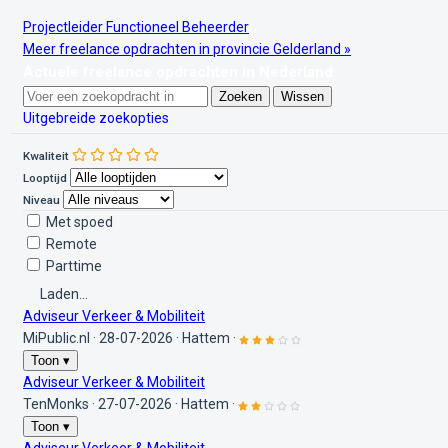
Projectleider
Functioneel Beheerder
Meer freelance opdrachten in provincie Gelderland »
Actuele freelance opdrachten in Nederland
Zoeken
Wissen
Uitgebreide zoekopties
Kwaliteit
Looptijd
Niveau
Met spoed
Remote
Parttime
Laden...
Adviseur Verkeer & Mobiliteit
MiPublic.nl
·
28-07-2026
·
Hattem
·
Toon ▾
Adviseur Verkeer & Mobiliteit
TenMonks
·
27-07-2026
·
Hattem
·
Toon ▾