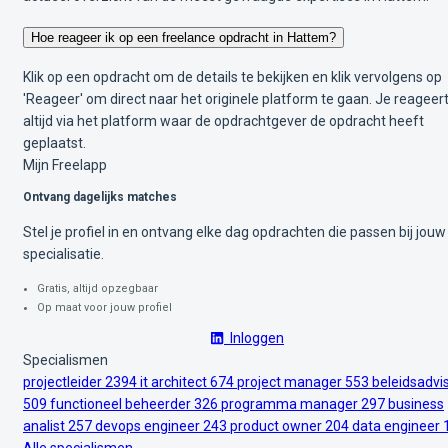
Hoe reageer ik op een freelance opdracht in Hattem?
Klik op een opdracht om de details te bekijken en klik vervolgens op
'Reageer' om direct naar het originele platform te gaan. Je reageer
altijd via het platform waar de opdrachtgever de opdracht heeft
geplaatst.
Mijn Freelapp
Ontvang dagelijks matches
Stel je profiel in en ontvang elke dag opdrachten die passen bij jouw
specialisatie.
Gratis, altijd opzegbaar
Op maat voor jouw profiel
Inloggen
Specialismen
projectleider
2394
it architect
674
project manager
553
beleidsadvi
509
functioneel beheerder
326
programma manager
297
business
analist
257
devops engineer
243
product owner
204
data engineer