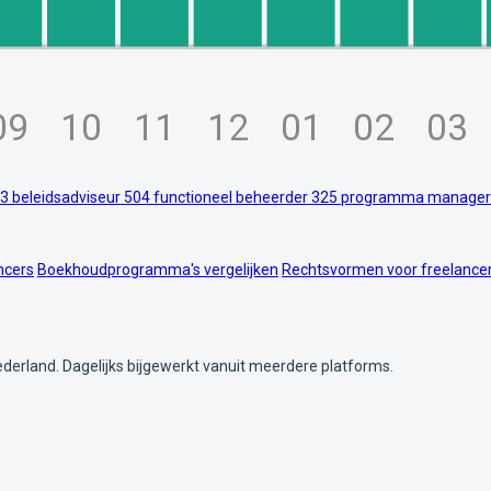
09
10
11
12
01
02
03
3
beleidsadviseur
504
functioneel beheerder
325
programma manage
ncers
Boekhoudprogramma's vergelijken
Rechtsvormen voor freelance
ederland. Dagelijks bijgewerkt vanuit meerdere platforms.