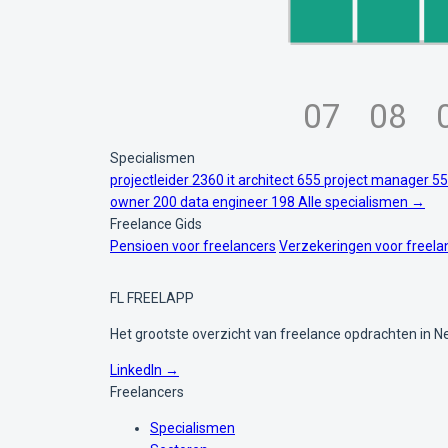
07
08
Specialismen
projectleider
2360
it architect
655
project manager
55
owner
200
data engineer
198
Alle specialismen →
Freelance Gids
Pensioen voor freelancers
Verzekeringen voor freela
FL
FREELAPP
Het grootste overzicht van freelance opdrachten in N
LinkedIn →
Freelancers
Specialismen