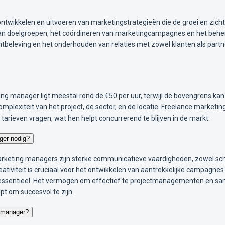
ntwikkelen en uitvoeren van marketingstrategieën die de groei en zich
van doelgroepen, het coördineren van marketingcampagnes en het behe
ntbeleving en het onderhouden van relaties met zowel klanten als par
ng manager ligt meestal rond de €50 per uur, terwijl de bovengrens kan
 complexiteit van het project, de sector, en de locatie. Freelance marke
arieven vragen, wat hen helpt concurrerend te blijven in de markt.
ger nodig?
eting managers zijn sterke communicatieve vaardigheden, zowel schrif
tiviteit is cruciaal voor het ontwikkelen van aantrekkelijke campagnes 
t essentieel. Het vermogen om effectief te projectmanagementen en s
pt om succesvol te zijn.
g manager?