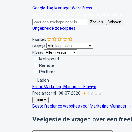
Google Tag Manager
WordPress
Actuele freelance opdrachten in Nederland
Zoeken
Wissen
Uitgebreide zoekopties
Kwaliteit
Looptijd
Niveau
Met spoed
Remote
Parttime
Laden...
Email Marketing Manager - Klaviyo
Freelancer.nl
·
08-07-2026
·
Toon ▾
Beste freelance websites voor Marketing Manager →
Veelgestelde vragen over een fre