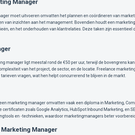
eting Manager
ger moet uitvoeren omvatten het plannen en coördineren van market
ren van inzichten aan het management. Bovendien houdt een marketing
eën, en het onderhouden van klantrelaties. Deze taken zijn essentieel 
ager
ng manager ligt meestal rond de €50 per uur, terwijl de bovengrens kan
 complexiteit van het project, de sector, en de locatie. Freelance marke
arieven vragen, wat hen helpt concurrerend te blijven in de markt.
r een marketing manager omvatten vaak een diploma in Marketing, Comm
certificaten zoals Google Analytics, HubSpot Inbound Marketing, en SE
tingtools en -technieken, waardoor marketingmanagers beter voorbereid
n Marketing Manager