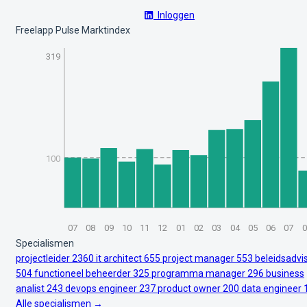
Inloggen
Freelapp Pulse Marktindex
319
100
07
08
09
10
11
12
01
02
03
04
05
06
07
0
Specialismen
projectleider
2360
it architect
655
project manager
553
beleidsadvi
504
functioneel beheerder
325
programma manager
296
business
analist
243
devops engineer
237
product owner
200
data engineer
Alle specialismen →