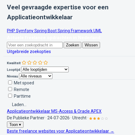
Veel gevraagde expertise voor een
Applicatieontwikkelaar
PHP
Symfony
Spring Boot
Spring Framework
UML
Actuele freelance opdrachten in Nederland
Zoeken
Wissen
Uitgebreide zoekopties
Kwaliteit
Looptijd
Niveau
Met spoed
Remote
Parttime
Laden...
Applicatieontwikkelaar MS-Access & Oracle APEX
De Publieke Partner
·
24-07-2026
·
Utrecht
·
Toon ▾
Beste freelance websites voor Applicatieontwikkelaar →