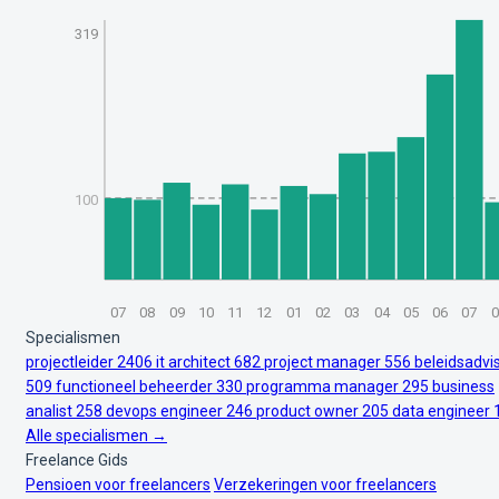
319
100
07
08
09
10
11
12
01
02
03
04
05
06
07
0
Specialismen
projectleider
2406
it architect
682
project manager
556
beleidsadvi
509
functioneel beheerder
330
programma manager
295
business
analist
258
devops engineer
246
product owner
205
data engineer
Alle specialismen →
Freelance Gids
Pensioen voor freelancers
Verzekeringen voor freelancers