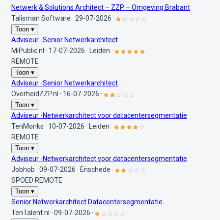
Netwerk & Solutions Architect – ZZP – Omgeving Brabant
Talisman Software
·
29-07-2026
·
Toon ▾
Adviseur -Senior Netwerkarchitect
MiPublic.nl
·
17-07-2026
·
Leiden
·
REMOTE
Toon ▾
Adviseur -Senior Netwerkarchitect
OverheidZZP.nl
·
16-07-2026
·
Toon ▾
Adviseur -Netwerkarchitect voor datacentersegmentatie
TenMonks
·
10-07-2026
·
Leiden
·
REMOTE
Toon ▾
Adviseur -Netwerkarchitect voor datacentersegmentatie
Jobhob
·
09-07-2026
·
Enschede
·
SPOED
REMOTE
Toon ▾
Senior Netwerkarchitect Datacentersegmentatie
TenTalent.nl
·
09-07-2026
·