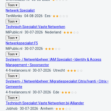
Toon ▾
Netwerk Specialist
TenMonks
·
04-08-2026
·
Ees
·
Toon ▾
Technisch Specialist Vaste Netwerken
MiPublic.nl
·
30-07-2026
·
Nederland
·
Toon ▾
Netwerkspecialist F5
MiPublic.nl
·
30-07-2026
·
Toon ▾
Systeem- / Netwerkbeheer: IAM Specialist • Identity & Access
Management • Spoorsector
4-freelancers.nl
·
30-07-2026
·
Utrecht
·
Toon ▾
Systeem- / Netwerkbeheer: Migratiespecialist Citrix/Ivanti • Citrix •
Gemeente
4-freelancers.nl
·
30-07-2026
·
Ede
·
Toon ▾
Technisch Specialist Vaste Netwerken bij Alliander
Jobhob
·
30-07-2026
·
Arnhem
·