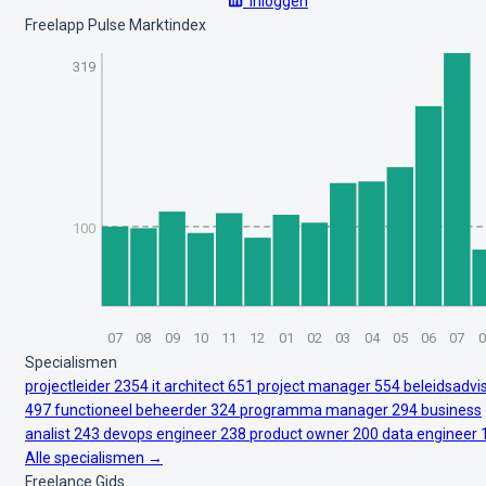
Inloggen
Freelapp Pulse Marktindex
319
100
07
08
09
10
11
12
01
02
03
04
05
06
07
0
Specialismen
projectleider
2354
it architect
651
project manager
554
beleidsadvi
497
functioneel beheerder
324
programma manager
294
business
analist
243
devops engineer
238
product owner
200
data engineer
Alle specialismen →
Freelance Gids