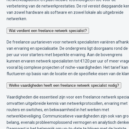
verbetering van de netwerkprestaties. De rol vereist diepgaande ke
van zowel hardware als software en zowel lokale als uitgebreide
netwerken.
Wat verdient een freelance netwerk specialist?
De freelance uurtarieven voor netwerk specialisten variëren afhanke
van ervaring en specialisatie. De ondergrens ligt doorgaans rond de
per uur voor starters met beperkte ervaring. Aan de bovengrens
kunnen ervaren netwerk specialisten tot €120 per uur of meer vrag
vooral bij complexe projecten of niche-vaardigheden. Het tarief kan
fluctueren op basis van de locatie en de specifieke eisen van de klan
Welke vaardigheden heeft een freelance netwerk specialist nodig?
Vaardigheden die essentieel zijn voor een freelance netwerk special
omvatten uitgebreide kennis van netwerkprotocollen, ervaring met
routers en switches, en bekwaamheid in het werken met
netwerkbeveiliging. Communicatieve vaardigheden zijn ook van gro
belang, evenals probleemoplossend vermogen en analytisch denke
Daarnaast is het belangrijk om up-to-date te blijven met de laatste