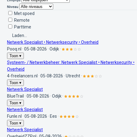
Looptijd
Niveau
Met spoed
Remote
Parttime
Laden...
Netwerk Specialist • Netwerksecurity • Overheid
Pooq.nl
·
05-08-2026
·
Odijk
·
Toon ▾
Systeem- / Netwerkbeheer: Netwerk Specialist • Netwerksecurity •
Overheid
4-freelancers.nl
·
05-08-2026
·
Utrecht
·
Toon ▾
Netwerk Specialist
BlueTrail
·
05-08-2026
·
Odijk
·
Toon ▾
Netwerk Specialist
Funle.nl
·
05-08-2026
·
Ees
·
Toon ▾
Netwerk Specialist
OverheidZZP.nl
·
05-08-2026
·